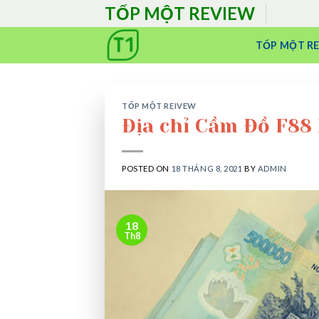
Skip
TỐP MỘT REVIEW
to
content
TỐP MỘT R
TỐP MỘT REIVEW
Địa chỉ Cầm Đồ F88
POSTED ON
18 THÁNG 8, 2021
BY
ADMIN
18
Th8