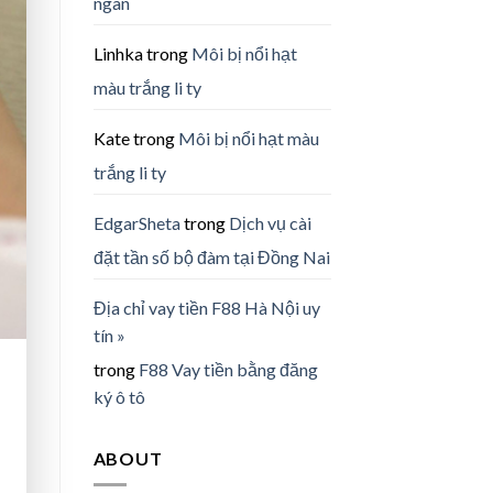
ngàn
Linhka
trong
Môi bị nổi hạt
màu trắng li ty
Kate
trong
Môi bị nổi hạt màu
trắng li ty
EdgarSheta
trong
Dịch vụ cài
đặt tần số bộ đàm tại Đồng Nai
Địa chỉ vay tiền F88 Hà Nội uy
tín »
trong
F88 Vay tiền bằng đăng
ký ô tô
ABOUT