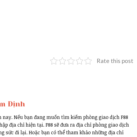
Rate this post
am Định
n nay. Nếu bạn đang muốn tìm kiếm phòng giao dịch F88
ập địa chỉ hiện tại. F88 sẽ đưa ra địa chỉ phòng giao dịch
ng sức đi lại. Hoặc bạn có thể tham khảo những địa chỉ