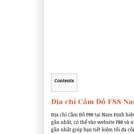
Contents
Địa chỉ Cầm Đồ F88 N
Địa chỉ Cầm Đồ F88 tại Nam Định hiệ
gần nhất, có thể vào website F88 và nh
gần nhất giúp bạn tiết kiệm tối đa cô