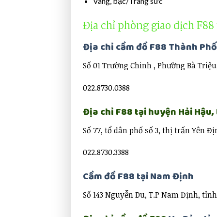
Vàng, bạc/Trang sức
Địa chỉ phòng giao dịch F88
Địa chỉ cầm đồ F88 Thành Ph
Số 01 Trường Chinh , Phường Bà Tri
022.8730.0388
Địa chỉ F88 tại huyện Hải Hậu
Số 77, tổ dân phố số 3, thị trấn Yên 
022.8730.3388
Cầm đồ F88 tại Nam Định
Số 143 Nguyễn Du, T.P Nam Định, tỉ