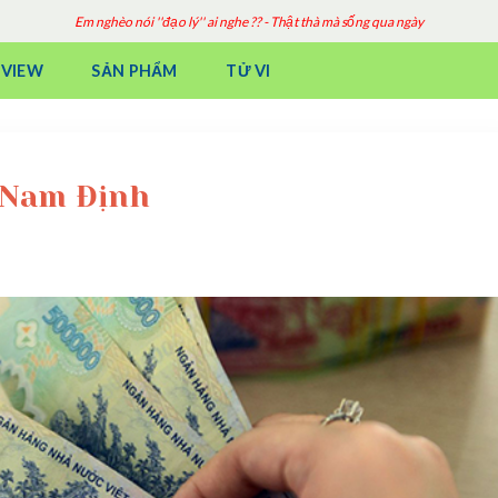
Em nghèo nói ''đạo lý'' ai nghe ?? - Thật thà mà sống qua ngày
EVIEW
SẢN PHẨM
TỬ VI
 Nam Định