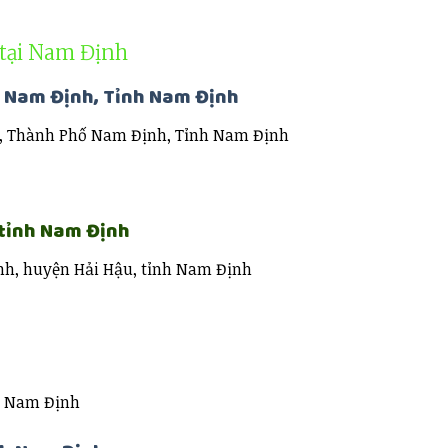
 tại Nam Định
ố Nam Định, Tỉnh Nam Định
ệu, Thành Phố Nam Định, Tỉnh Nam Định
, tỉnh Nam Định
Định, huyện Hải Hậu, tỉnh Nam Định
nh Nam Định