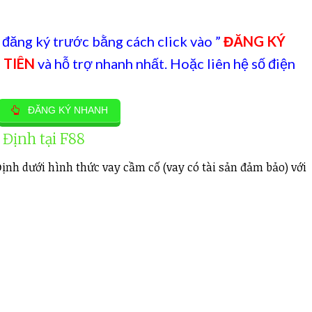
đăng ký trước bằng cách click vào ”
ĐĂNG KÝ
 TIÊN
và hỗ trợ nhanh nhất. Hoặc liên hệ số điện
ĐĂNG KÝ NHANH
Định tại F88
ịnh dưới hình thức vay cầm cố (vay có tài sản đảm bảo) với