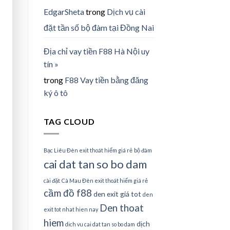
EdgarSheta
trong
Dịch vụ cài
đặt tần số bộ đàm tại Đồng Nai
Địa chỉ vay tiền F88 Hà Nội uy
tín »
trong
F88 Vay tiền bằng đăng
ký ô tô
TAG CLOUD
Bạc Liêu Đèn exit thoát hiểm giá rẻ
bộ đàm
cai dat tan so bo dam
cài đặt
Cà Mau Đèn exit thoát hiểm giá rẻ
cầm đồ f88
den exit giá tot
den
Den thoat
exit tot nhat hien nay
hiem
dịch
dich vu cai dat tan so bo dam