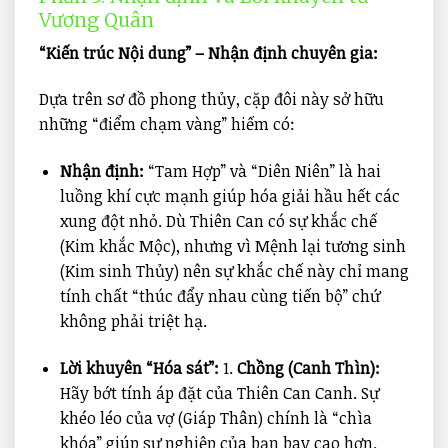
Vương Quân
“Kiến trúc Nội dung” – Nhận định chuyên gia:
Dựa trên sơ đồ phong thủy, cặp đôi này sở hữu
những “điểm chạm vàng” hiếm có:
Nhận định:
“Tam Hợp” và “Diên Niên” là hai
luồng khí cực mạnh giúp hóa giải hầu hết các
xung đột nhỏ. Dù Thiên Can có sự khắc chế
(Kim khắc Mộc), nhưng vì Mệnh lại tương sinh
(Kim sinh Thủy) nên sự khắc chế này chỉ mang
tính chất “thúc đẩy nhau cùng tiến bộ” chứ
không phải triệt hạ.
Lời khuyên “Hóa sát”:
1.
Chồng (Canh Thìn):
Hãy bớt tính áp đặt của Thiên Can Canh. Sự
khéo léo của vợ (Giáp Thân) chính là “chìa
khóa” giúp sự nghiệp của bạn bay cao hơn.