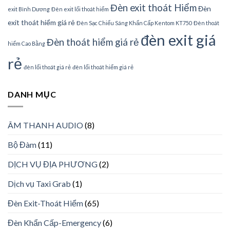
Đèn exit thoát Hiểm
Đèn
exit Bình Dương
Đèn exit lối thoát hiểm
exit thoát hiểm giá rẻ
Đèn Sạc Chiếu Sáng Khẩn Cấp Kentom KT750
Đèn thoát
đèn exit giá
Đèn thoát hiểm giá rẻ
hiểm Cao Bằng
rẻ
đèn lối thoát giá rẻ
đèn lối thoát hiểm giá rẻ
DANH MỤC
ÂM THANH AUDIO
(8)
Bộ Đàm
(11)
DỊCH VỤ ĐỊA PHƯƠNG
(2)
Dịch vụ Taxi Grab
(1)
Đèn Exit-Thoát Hiểm
(65)
Đèn Khẩn Cấp-Emergency
(6)