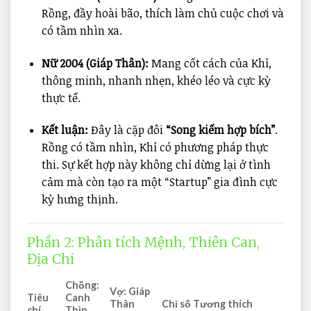
Rồng, đầy hoài bão, thích làm chủ cuộc chơi và
có tầm nhìn xa.
Nữ 2004 (Giáp Thân):
Mang cốt cách của Khỉ,
thông minh, nhanh nhẹn, khéo léo và cực kỳ
thực tế.
Kết luận:
Đây là cặp đôi
“Song kiếm hợp bích”
.
Rồng có tầm nhìn, Khỉ có phương pháp thực
thi. Sự kết hợp này không chỉ dừng lại ở tình
cảm mà còn tạo ra một “Startup” gia đình cực
kỳ hưng thịnh.
Phần 2: Phân tích Mệnh, Thiên Can,
Địa Chi
Chồng:
Vợ: Giáp
Tiêu
Canh
Thân
Chỉ số Tương thích
chí
Thìn