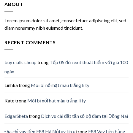
ABOUT
Lorem ipsum dolor sit amet, consectetuer adipiscing elit, sed
diam nonummy nibh euismod tincidunt.
RECENT COMMENTS
buy cialis cheap
trong
Tốp 05 đèn exit thoát hiểm với giá 100
ngàn
Linhka
trong
Môi bị nổi hạt màu trắng li ty
Kate
trong
Môi bị nổi hạt màu trắng li ty
EdgarSheta
trong
Dịch vụ cài đặt tần số bộ đàm tại Đồng Nai
Địa chỉ vay tiền F88 Hà Nội uy tín »
trong
F88 Vay tiền bằng