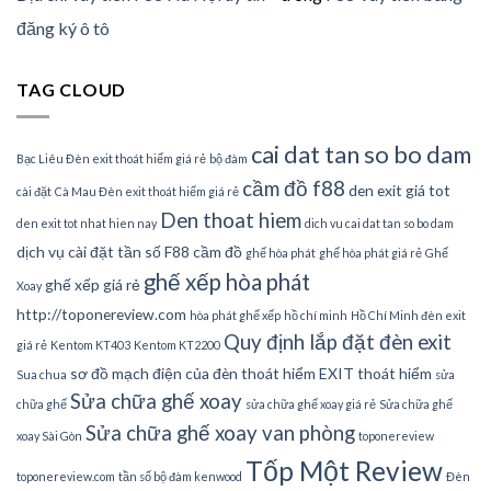
đăng ký ô tô
TAG CLOUD
cai dat tan so bo dam
Bạc Liêu Đèn exit thoát hiểm giá rẻ
bộ đàm
cầm đồ f88
den exit giá tot
cài đặt
Cà Mau Đèn exit thoát hiểm giá rẻ
Den thoat hiem
den exit tot nhat hien nay
dich vu cai dat tan so bo dam
dịch vụ cài đặt tần số
F88 cầm đồ
ghế hòa phát
ghế hòa phát giá rẻ
Ghế
ghế xếp hòa phát
ghế xếp giá rẻ
Xoay
http://toponereview.com
hòa phát ghế xếp
hồ chí minh
Hồ Chí Minh đèn exit
Quy định lắp đặt đèn exit
giá rẻ
Kentom KT403
Kentom KT2200
sơ đồ mạch điện của đèn thoát hiểm EXIT thoát hiểm
Sua chua
sửa
Sửa chữa ghế xoay
chữa ghế
sửa chữa ghế xoay giá rẻ
Sửa chữa ghế
Sửa chữa ghế xoay van phòng
xoay Sài Gòn
toponereview
Tốp Một Review
toponereview.com
tần số bộ đàm kenwood
Đèn