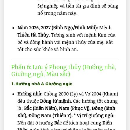
Sự nghiệp và tiền tài gia đình sẽ bùng
nổ trong năm này.
Năm 2026, 2027 (Bính Ngọ/Đinh Mùi):
Mệnh
Thiên Hà Thủy
. Tương sinh với mệnh Kim của
bố và đồng hành với mệnh Thủy của mẹ. Rất
tốt cho sức khỏe và bình an.
Phần 6: Lưu ý Phong thủy (Hướng nhà,
Giường ngủ, Màu sắc)
1. Hướng nhà & Giường ngủ:
Hướng nhà:
Chồng 2000 (Ly) và Vợ 2004 (Khảm)
đều thuộc
Đông tứ mệnh
. Các hướng tốt chung
là:
Bắc (Diên Niên), Nam (Phục Vị), Đông (Sinh
Khí), Đông Nam (Thiên Y).
*
Vị trí giường ngủ:
Nên đặt ở hướng
Bắc
để kích hoạt cung
Diên
Niên
, giúp tình cảm vợ chồng luôn mặn nồng