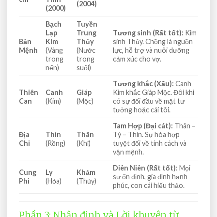
(2004)
(2000)
Bạch
Tuyền
Lạp
Trung
Tương sinh (Rất tốt):
Kim
Bản
Kim
Thủy
sinh Thủy. Chồng là nguồn
Mệnh
(Vàng
(Nước
lực, hỗ trợ và nuôi dưỡng
trong
trong
cảm xúc cho vợ.
nến)
suối)
Tương khắc (Xấu):
Canh
Thiên
Canh
Giáp
Kim khắc Giáp Mộc. Đôi khi
Can
(Kim)
(Mộc)
có sự đối đầu về mặt tư
tưởng hoặc cái tôi.
Tam Hợp (Đại cát):
Thân –
Địa
Thìn
Thân
Tý – Thìn. Sự hòa hợp
Chi
(Rồng)
(Khỉ)
tuyệt đối về tính cách và
vận mệnh.
Diên Niên (Rất tốt):
Mọi
Cung
Ly
Khảm
sự ổn định, gia đình hạnh
Phi
(Hỏa)
(Thủy)
phúc, con cái hiếu thảo.
Phần 3: Nhận định và Lời khuyên từ