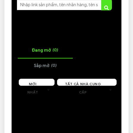
DANH SÁCH COUPON
(0)
Đang mở
(0)
Sắp mở
MỚI
TẤT CẢ NHÀ CUNG
NHẤT
CẤP
Đang cập nhật
Trên 0 trang