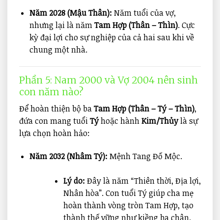
Năm 2028 (Mậu Thân):
Năm tuổi của vợ,
nhưng lại là năm
Tam Hợp (Thân – Thìn)
. Cực
kỳ đại lợi cho sự nghiệp của cả hai sau khi về
chung một nhà.
Phần 5: Nam 2000 và Vợ 2004 nên sinh
con năm nào?
Để hoàn thiện bộ ba
Tam Hợp (Thân – Tý – Thìn)
,
đứa con mang tuổi
Tý
hoặc hành
Kim/Thủy
là sự
lựa chọn hoàn hảo:
Năm 2032 (Nhâm Tý):
Mệnh Tang Đố Mộc.
Lý do:
Đây là năm “Thiên thời, Địa lợi,
Nhân hòa”. Con tuổi Tý giúp cha mẹ
hoàn thành vòng tròn Tam Hợp, tạo
thành thế vững như kiềng ba chân.