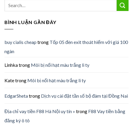
BÌNH LUẬN GẦN ĐÂY
buy cialis cheap
trong
Tốp 05 đèn exit thoát hiểm với giá 100
ngàn
Linhka
trong
Môi bị nổi hạt màu trắng li ty
Kate
trong
Môi bị nổi hạt màu trắng li ty
EdgarSheta
trong
Dịch vụ cài đặt tần số bộ đàm tại Đồng Nai
Địa chỉ vay tiền F88 Hà Nội uy tín »
trong
F88 Vay tiền bằng
đăng ký ô tô