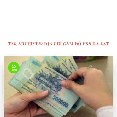
TAG ARCHIVES:
ĐỊA CHỈ CẦM ĐỒ F88 ĐÀ LẠT
15
Th8