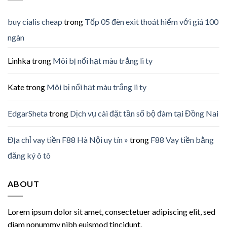
buy cialis cheap
trong
Tốp 05 đèn exit thoát hiểm với giá 100
ngàn
Linhka
trong
Môi bị nổi hạt màu trắng li ty
Kate
trong
Môi bị nổi hạt màu trắng li ty
EdgarSheta
trong
Dịch vụ cài đặt tần số bộ đàm tại Đồng Nai
Địa chỉ vay tiền F88 Hà Nội uy tín »
trong
F88 Vay tiền bằng
đăng ký ô tô
ABOUT
Lorem ipsum dolor sit amet, consectetuer adipiscing elit, sed
diam nonummy nibh euismod tincidunt.