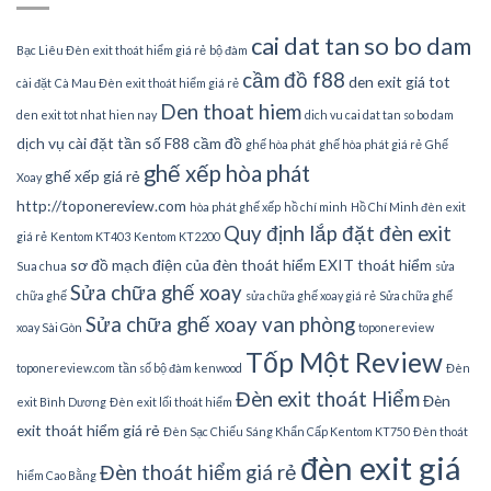
cai dat tan so bo dam
Bạc Liêu Đèn exit thoát hiểm giá rẻ
bộ đàm
cầm đồ f88
den exit giá tot
cài đặt
Cà Mau Đèn exit thoát hiểm giá rẻ
Den thoat hiem
den exit tot nhat hien nay
dich vu cai dat tan so bo dam
dịch vụ cài đặt tần số
F88 cầm đồ
ghế hòa phát
ghế hòa phát giá rẻ
Ghế
ghế xếp hòa phát
ghế xếp giá rẻ
Xoay
http://toponereview.com
hòa phát ghế xếp
hồ chí minh
Hồ Chí Minh đèn exit
Quy định lắp đặt đèn exit
giá rẻ
Kentom KT403
Kentom KT2200
sơ đồ mạch điện của đèn thoát hiểm EXIT thoát hiểm
Sua chua
sửa
Sửa chữa ghế xoay
chữa ghế
sửa chữa ghế xoay giá rẻ
Sửa chữa ghế
Sửa chữa ghế xoay van phòng
xoay Sài Gòn
toponereview
Tốp Một Review
toponereview.com
tần số bộ đàm kenwood
Đèn
Đèn exit thoát Hiểm
Đèn
exit Bình Dương
Đèn exit lối thoát hiểm
exit thoát hiểm giá rẻ
Đèn Sạc Chiếu Sáng Khẩn Cấp Kentom KT750
Đèn thoát
đèn exit giá
Đèn thoát hiểm giá rẻ
hiểm Cao Bằng