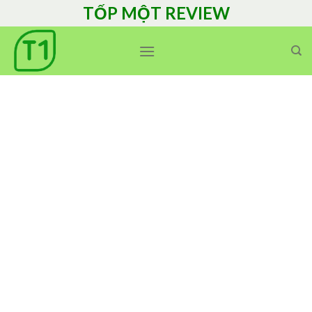
Skip
TỐP MỘT REVIEW
to
content