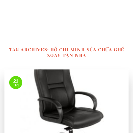
TAG ARCHIVES:
HỒ CHI MINH SỬA CHỮA GHẾ
XOAY TẬN NHA
21
Th1