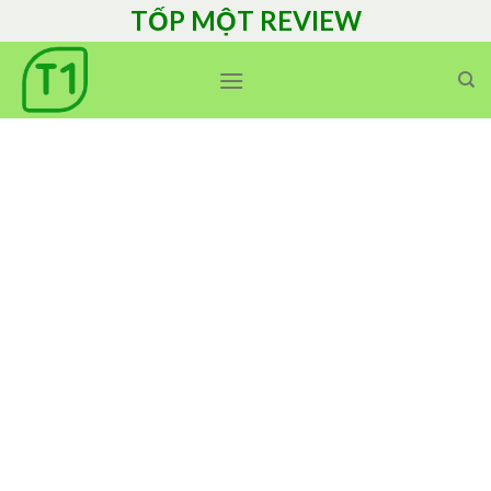
Skip
TỐP MỘT REVIEW
to
content