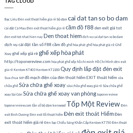
TAG CLOUD
cai dat tan so bo dam
Bạc Liêu Đèn exit thoát hiểm giá rẻ
bộ đàm
cầm đồ f88
den exit giá tot
cài đặt
Cà Mau Đèn exit thoát hiểm giá rẻ
Den thoat hiem
den exit tot nhat hien nay
dich vu cai dat tan so bo dam
dịch vụ cài đặt tần số
F88 cầm đồ
ghế hòa phát
ghế hòa phát giá rẻ
Ghế
ghế xếp hòa phát
ghế xếp giá rẻ
Xoay
http://toponereview.com
hòa phát ghế xếp
hồ chí minh
Hồ Chí Minh đèn exit
Quy định lắp đặt đèn exit
giá rẻ
Kentom KT403
Kentom KT2200
sơ đồ mạch điện của đèn thoát hiểm EXIT thoát hiểm
Sua chua
sửa
Sửa chữa ghế xoay
chữa ghế
sửa chữa ghế xoay giá rẻ
Sửa chữa ghế
Sửa chữa ghế xoay van phòng
xoay Sài Gòn
toponereview
Tốp Một Review
toponereview.com
tần số bộ đàm kenwood
Đèn
Đèn exit thoát Hiểm
Đèn
exit Bình Dương
Đèn exit lối thoát hiểm
exit thoát hiểm giá rẻ
Đèn Sạc Chiếu Sáng Khẩn Cấp Kentom KT750
Đèn thoát
đèn exit giá