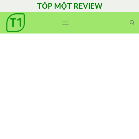
Skip
TỐP MỘT REVIEW
to
content