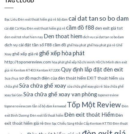
TAG CLOUD
cai dat tan so bo dam
Bạc Liêu Đèn exit thoát hiểm giá rẻ
bộ đàm
cầm đồ f88
den exit giá tot
cài đặt
Cà Mau Đèn exit thoát hiểm giá rẻ
Den thoat hiem
den exit tot nhat hien nay
dich vu cai dat tan so bo dam
dịch vụ cài đặt tần số
F88 cầm đồ
ghế hòa phát
ghế hòa phát giá rẻ
Ghế
ghế xếp hòa phát
ghế xếp giá rẻ
Xoay
http://toponereview.com
hòa phát ghế xếp
hồ chí minh
Hồ Chí Minh đèn exit
Quy định lắp đặt đèn exit
giá rẻ
Kentom KT403
Kentom KT2200
sơ đồ mạch điện của đèn thoát hiểm EXIT thoát hiểm
Sua chua
sửa
Sửa chữa ghế xoay
chữa ghế
sửa chữa ghế xoay giá rẻ
Sửa chữa ghế
Sửa chữa ghế xoay van phòng
xoay Sài Gòn
toponereview
Tốp Một Review
toponereview.com
tần số bộ đàm kenwood
Đèn
Đèn exit thoát Hiểm
Đèn
exit Bình Dương
Đèn exit lối thoát hiểm
exit thoát hiểm giá rẻ
Đèn Sạc Chiếu Sáng Khẩn Cấp Kentom KT750
Đèn thoát
đèn exit giá