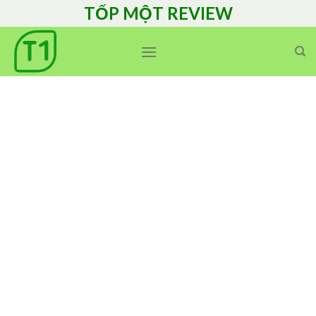
Skip
TỐP MỘT REVIEW
to
content