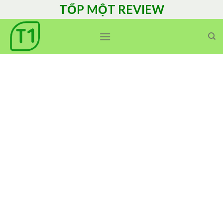
Skip
TỐP MỘT REVIEW
to
content