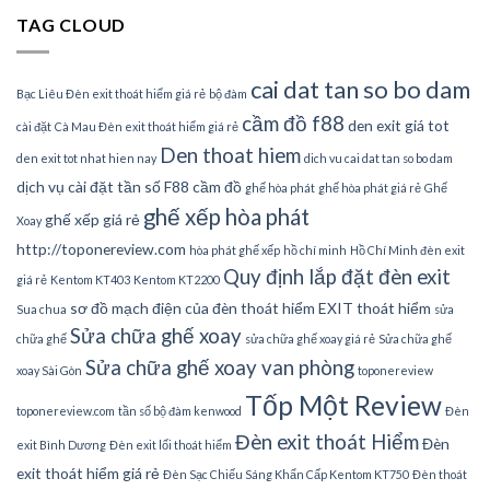
TAG CLOUD
cai dat tan so bo dam
Bạc Liêu Đèn exit thoát hiểm giá rẻ
bộ đàm
cầm đồ f88
den exit giá tot
cài đặt
Cà Mau Đèn exit thoát hiểm giá rẻ
Den thoat hiem
den exit tot nhat hien nay
dich vu cai dat tan so bo dam
dịch vụ cài đặt tần số
F88 cầm đồ
ghế hòa phát
ghế hòa phát giá rẻ
Ghế
ghế xếp hòa phát
ghế xếp giá rẻ
Xoay
http://toponereview.com
hòa phát ghế xếp
hồ chí minh
Hồ Chí Minh đèn exit
Quy định lắp đặt đèn exit
giá rẻ
Kentom KT403
Kentom KT2200
sơ đồ mạch điện của đèn thoát hiểm EXIT thoát hiểm
Sua chua
sửa
Sửa chữa ghế xoay
chữa ghế
sửa chữa ghế xoay giá rẻ
Sửa chữa ghế
Sửa chữa ghế xoay van phòng
xoay Sài Gòn
toponereview
Tốp Một Review
toponereview.com
tần số bộ đàm kenwood
Đèn
Đèn exit thoát Hiểm
Đèn
exit Bình Dương
Đèn exit lối thoát hiểm
exit thoát hiểm giá rẻ
Đèn Sạc Chiếu Sáng Khẩn Cấp Kentom KT750
Đèn thoát