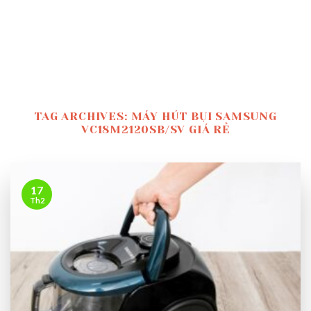
TAG ARCHIVES:
MÁY HÚT BỤI SAMSUNG
VC18M2120SB/SV GIÁ RẺ
17
Th2