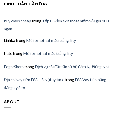
BÌNH LUẬN GẦN ĐÂY
buy cialis cheap
trong
Tốp 05 đèn exit thoát hiểm với giá 100
ngàn
Linhka
trong
Môi bị nổi hạt màu trắng li ty
Kate
trong
Môi bị nổi hạt màu trắng li ty
EdgarSheta
trong
Dịch vụ cài đặt tần số bộ đàm tại Đồng Nai
Địa chỉ vay tiền F88 Hà Nội uy tín »
trong
F88 Vay tiền bằng
đăng ký ô tô
ABOUT