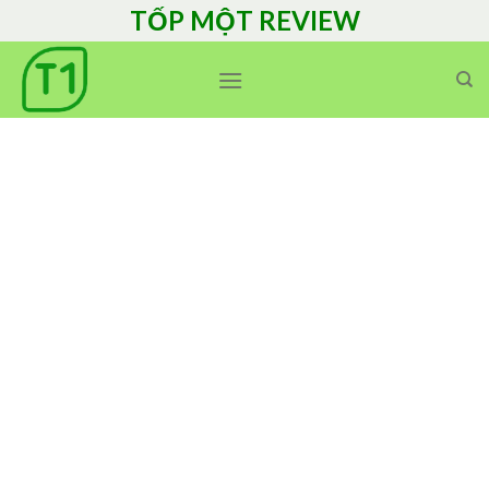
Skip
TỐP MỘT REVIEW
to
content