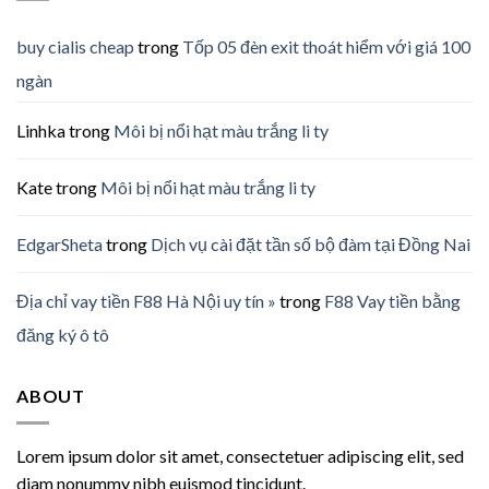
buy cialis cheap
trong
Tốp 05 đèn exit thoát hiểm với giá 100
ngàn
Linhka
trong
Môi bị nổi hạt màu trắng li ty
Kate
trong
Môi bị nổi hạt màu trắng li ty
EdgarSheta
trong
Dịch vụ cài đặt tần số bộ đàm tại Đồng Nai
Địa chỉ vay tiền F88 Hà Nội uy tín »
trong
F88 Vay tiền bằng
đăng ký ô tô
ABOUT
Lorem ipsum dolor sit amet, consectetuer adipiscing elit, sed
diam nonummy nibh euismod tincidunt.