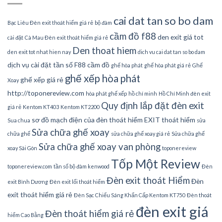
cai dat tan so bo dam
Bạc Liêu Đèn exit thoát hiểm giá rẻ
bộ đàm
cầm đồ f88
den exit giá tot
cài đặt
Cà Mau Đèn exit thoát hiểm giá rẻ
Den thoat hiem
den exit tot nhat hien nay
dich vu cai dat tan so bo dam
dịch vụ cài đặt tần số
F88 cầm đồ
ghế hòa phát
ghế hòa phát giá rẻ
Ghế
ghế xếp hòa phát
ghế xếp giá rẻ
Xoay
http://toponereview.com
hòa phát ghế xếp
hồ chí minh
Hồ Chí Minh đèn exit
Quy định lắp đặt đèn exit
giá rẻ
Kentom KT403
Kentom KT2200
sơ đồ mạch điện của đèn thoát hiểm EXIT thoát hiểm
Sua chua
sửa
Sửa chữa ghế xoay
chữa ghế
sửa chữa ghế xoay giá rẻ
Sửa chữa ghế
Sửa chữa ghế xoay van phòng
xoay Sài Gòn
toponereview
Tốp Một Review
toponereview.com
tần số bộ đàm kenwood
Đèn
Đèn exit thoát Hiểm
Đèn
exit Bình Dương
Đèn exit lối thoát hiểm
exit thoát hiểm giá rẻ
Đèn Sạc Chiếu Sáng Khẩn Cấp Kentom KT750
Đèn thoát
đèn exit giá
Đèn thoát hiểm giá rẻ
hiểm Cao Bằng