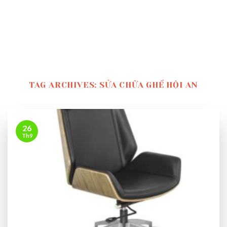
TAG ARCHIVES:
SỬA CHỮA GHẾ HỘI AN
26
Th9