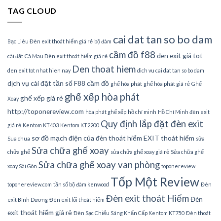
TAG CLOUD
cai dat tan so bo dam
Bạc Liêu Đèn exit thoát hiểm giá rẻ
bộ đàm
cầm đồ f88
den exit giá tot
cài đặt
Cà Mau Đèn exit thoát hiểm giá rẻ
Den thoat hiem
den exit tot nhat hien nay
dich vu cai dat tan so bo dam
dịch vụ cài đặt tần số
F88 cầm đồ
ghế hòa phát
ghế hòa phát giá rẻ
Ghế
ghế xếp hòa phát
ghế xếp giá rẻ
Xoay
http://toponereview.com
hòa phát ghế xếp
hồ chí minh
Hồ Chí Minh đèn exit
Quy định lắp đặt đèn exit
giá rẻ
Kentom KT403
Kentom KT2200
sơ đồ mạch điện của đèn thoát hiểm EXIT thoát hiểm
Sua chua
sửa
Sửa chữa ghế xoay
chữa ghế
sửa chữa ghế xoay giá rẻ
Sửa chữa ghế
Sửa chữa ghế xoay van phòng
xoay Sài Gòn
toponereview
Tốp Một Review
toponereview.com
tần số bộ đàm kenwood
Đèn
Đèn exit thoát Hiểm
Đèn
exit Bình Dương
Đèn exit lối thoát hiểm
exit thoát hiểm giá rẻ
Đèn Sạc Chiếu Sáng Khẩn Cấp Kentom KT750
Đèn thoát