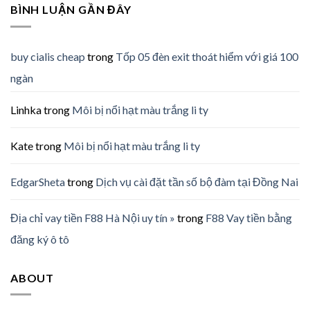
BÌNH LUẬN GẦN ĐÂY
buy cialis cheap
trong
Tốp 05 đèn exit thoát hiểm với giá 100
ngàn
Linhka
trong
Môi bị nổi hạt màu trắng li ty
Kate
trong
Môi bị nổi hạt màu trắng li ty
EdgarSheta
trong
Dịch vụ cài đặt tần số bộ đàm tại Đồng Nai
Địa chỉ vay tiền F88 Hà Nội uy tín »
trong
F88 Vay tiền bằng
đăng ký ô tô
ABOUT