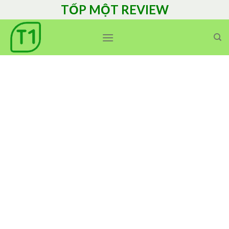
Skip
TỐP MỘT REVIEW
to
content