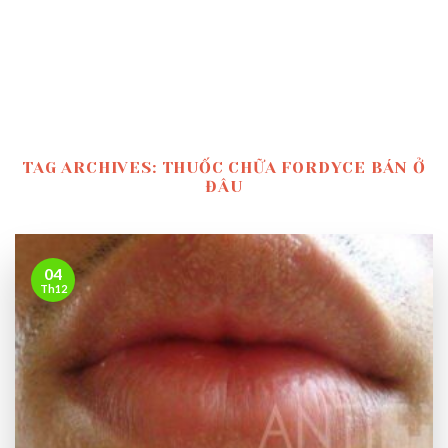
TAG ARCHIVES:
THUỐC CHỮA FORDYCE BÁN Ở
ĐÂU
04
Th12