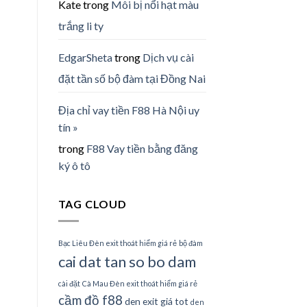
Kate
trong
Môi bị nổi hạt màu
trắng li ty
EdgarSheta
trong
Dịch vụ cài
đặt tần số bộ đàm tại Đồng Nai
Địa chỉ vay tiền F88 Hà Nội uy
tín »
trong
F88 Vay tiền bằng đăng
ký ô tô
TAG CLOUD
Bạc Liêu Đèn exit thoát hiểm giá rẻ
bộ đàm
cai dat tan so bo dam
cài đặt
Cà Mau Đèn exit thoát hiểm giá rẻ
cầm đồ f88
den exit giá tot
den