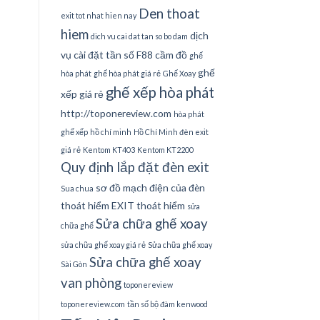
Den thoat
exit tot nhat hien nay
hiem
dịch
dich vu cai dat tan so bo dam
vụ cài đặt tần số
F88 cầm đồ
ghế
ghế
hòa phát
ghế hòa phát giá rẻ
Ghế Xoay
ghế xếp hòa phát
xếp giá rẻ
http://toponereview.com
hòa phát
ghế xếp
hồ chí minh
Hồ Chí Minh đèn exit
giá rẻ
Kentom KT403
Kentom KT2200
Quy định lắp đặt đèn exit
sơ đồ mạch điện của đèn
Sua chua
thoát hiểm EXIT thoát hiểm
sửa
Sửa chữa ghế xoay
chữa ghế
sửa chữa ghế xoay giá rẻ
Sửa chữa ghế xoay
Sửa chữa ghế xoay
Sài Gòn
van phòng
toponereview
toponereview.com
tần số bộ đàm kenwood