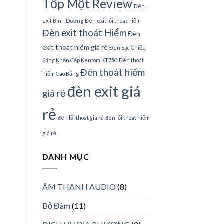
Tốp Một Review
Đèn
exit Bình Dương
Đèn exit lối thoát hiểm
Đèn exit thoát Hiểm
Đèn
exit thoát hiểm giá rẻ
Đèn Sạc Chiếu
Sáng Khẩn Cấp Kentom KT750
Đèn thoát
Đèn thoát hiểm
hiểm Cao Bằng
đèn exit giá
giá rẻ
rẻ
đèn lối thoát giá rẻ
đèn lối thoát hiểm
giá rẻ
DANH MỤC
ÂM THANH AUDIO
(8)
Bộ Đàm
(11)