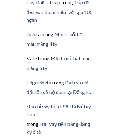
buy cialis cheap
trong
Tốp 05
đèn exit thoát hiểm với giá 100
ngàn
Linhka
trong
Môi bị nổi hạt
màu trắng li ty
Kate
trong
Môi bị nổi hạt màu
trắng li ty
EdgarSheta
trong
Dịch vụ cài
đặt tần số bộ đàm tại Đồng Nai
Địa chỉ vay tiền F88 Hà Nội uy
tín »
trong
F88 Vay tiền bằng đăng
ký ô tô