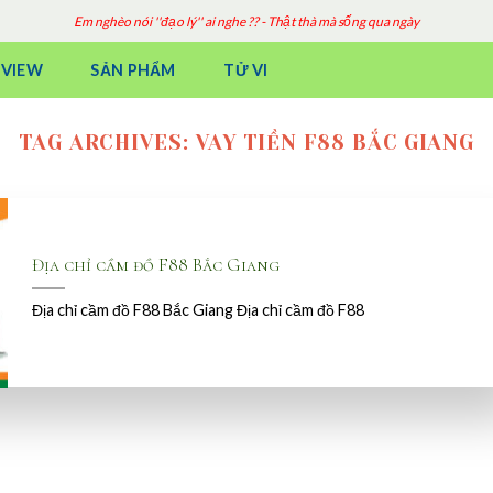
Em nghèo nói ''đạo lý'' ai nghe ?? - Thật thà mà sống qua ngày
EVIEW
SẢN PHẨM
TỬ VI
TAG ARCHIVES:
VAY TIỀN F88 BẮC GIANG
Địa chỉ cầm đồ F88 Bắc Giang
Địa chỉ cầm đồ F88 Bắc Giang Địa chỉ cầm đồ F88