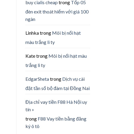
buy cialis cheap
trong
Tốp 05
đèn exit thoát hiểm với giá 100
ngàn
Linhka
trong
Môi bị nổi hạt
màu trắng li ty
Kate
trong
Môi bị nổi hạt màu
trắng li ty
EdgarSheta
trong
Dịch vụ cài
đặt tần số bộ đàm tại Đồng Nai
Địa chỉ vay tiền F88 Hà Nội uy
tín »
trong
F88 Vay tiền bằng đăng
ký ô tô