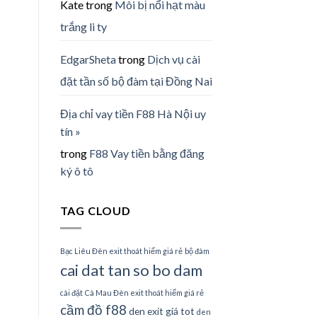
Kate
trong
Môi bị nổi hạt màu
trắng li ty
EdgarSheta
trong
Dịch vụ cài
đặt tần số bộ đàm tại Đồng Nai
Địa chỉ vay tiền F88 Hà Nội uy
tín »
trong
F88 Vay tiền bằng đăng
ký ô tô
TAG CLOUD
Bạc Liêu Đèn exit thoát hiểm giá rẻ
bộ đàm
cai dat tan so bo dam
cài đặt
Cà Mau Đèn exit thoát hiểm giá rẻ
cầm đồ f88
den exit giá tot
den