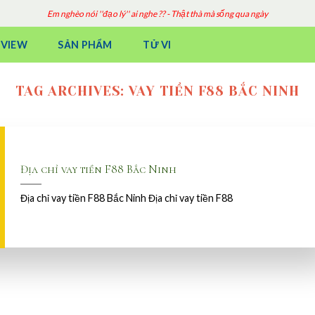
Em nghèo nói ''đạo lý'' ai nghe ?? - Thật thà mà sống qua ngày
EVIEW
SẢN PHẨM
TỬ VI
TAG ARCHIVES:
VAY TIỀN F88 BẮC NINH
Địa chỉ vay tiền F88 Bắc Ninh
Địa chỉ vay tiền F88 Bắc Ninh Địa chỉ vay tiền F88