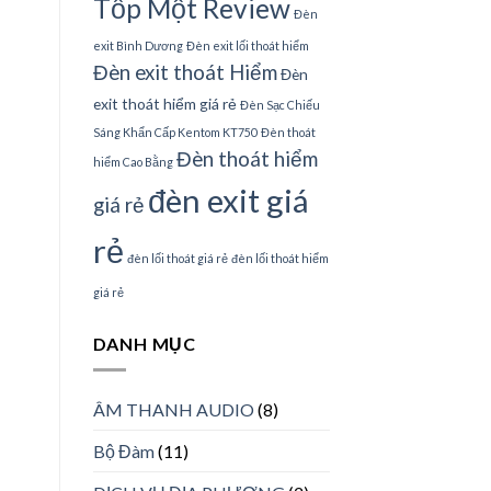
Tốp Một Review
Đèn
exit Bình Dương
Đèn exit lối thoát hiểm
Đèn exit thoát Hiểm
Đèn
exit thoát hiểm giá rẻ
Đèn Sạc Chiếu
Sáng Khẩn Cấp Kentom KT750
Đèn thoát
Đèn thoát hiểm
hiểm Cao Bằng
đèn exit giá
giá rẻ
rẻ
đèn lối thoát giá rẻ
đèn lối thoát hiểm
giá rẻ
DANH MỤC
ÂM THANH AUDIO
(8)
Bộ Đàm
(11)