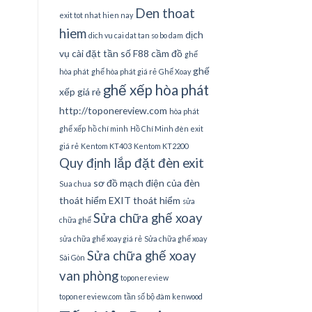
Den thoat
exit tot nhat hien nay
hiem
dịch
dich vu cai dat tan so bo dam
vụ cài đặt tần số
F88 cầm đồ
ghế
ghế
hòa phát
ghế hòa phát giá rẻ
Ghế Xoay
ghế xếp hòa phát
xếp giá rẻ
http://toponereview.com
hòa phát
ghế xếp
hồ chí minh
Hồ Chí Minh đèn exit
giá rẻ
Kentom KT403
Kentom KT2200
Quy định lắp đặt đèn exit
sơ đồ mạch điện của đèn
Sua chua
thoát hiểm EXIT thoát hiểm
sửa
Sửa chữa ghế xoay
chữa ghế
sửa chữa ghế xoay giá rẻ
Sửa chữa ghế xoay
Sửa chữa ghế xoay
Sài Gòn
van phòng
toponereview
toponereview.com
tần số bộ đàm kenwood