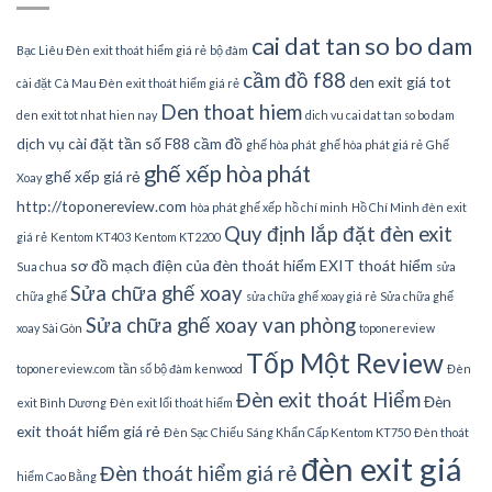
cai dat tan so bo dam
Bạc Liêu Đèn exit thoát hiểm giá rẻ
bộ đàm
cầm đồ f88
den exit giá tot
cài đặt
Cà Mau Đèn exit thoát hiểm giá rẻ
Den thoat hiem
den exit tot nhat hien nay
dich vu cai dat tan so bo dam
dịch vụ cài đặt tần số
F88 cầm đồ
ghế hòa phát
ghế hòa phát giá rẻ
Ghế
ghế xếp hòa phát
ghế xếp giá rẻ
Xoay
http://toponereview.com
hòa phát ghế xếp
hồ chí minh
Hồ Chí Minh đèn exit
Quy định lắp đặt đèn exit
giá rẻ
Kentom KT403
Kentom KT2200
sơ đồ mạch điện của đèn thoát hiểm EXIT thoát hiểm
Sua chua
sửa
Sửa chữa ghế xoay
chữa ghế
sửa chữa ghế xoay giá rẻ
Sửa chữa ghế
Sửa chữa ghế xoay van phòng
xoay Sài Gòn
toponereview
Tốp Một Review
toponereview.com
tần số bộ đàm kenwood
Đèn
Đèn exit thoát Hiểm
Đèn
exit Bình Dương
Đèn exit lối thoát hiểm
exit thoát hiểm giá rẻ
Đèn Sạc Chiếu Sáng Khẩn Cấp Kentom KT750
Đèn thoát
đèn exit giá
Đèn thoát hiểm giá rẻ
hiểm Cao Bằng