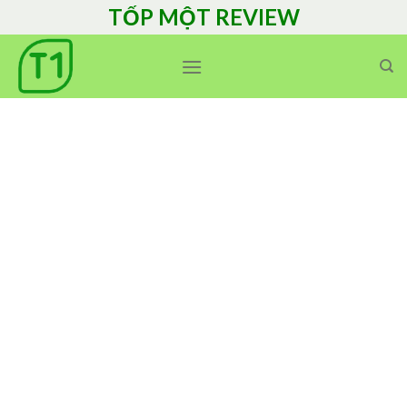
Skip
TỐP MỘT REVIEW
to
content