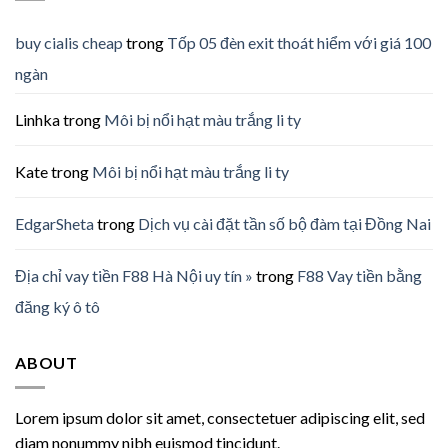
buy cialis cheap
trong
Tốp 05 đèn exit thoát hiểm với giá 100
ngàn
Linhka
trong
Môi bị nổi hạt màu trắng li ty
Kate
trong
Môi bị nổi hạt màu trắng li ty
EdgarSheta
trong
Dịch vụ cài đặt tần số bộ đàm tại Đồng Nai
Địa chỉ vay tiền F88 Hà Nội uy tín »
trong
F88 Vay tiền bằng
đăng ký ô tô
ABOUT
Lorem ipsum dolor sit amet, consectetuer adipiscing elit, sed
diam nonummy nibh euismod tincidunt.