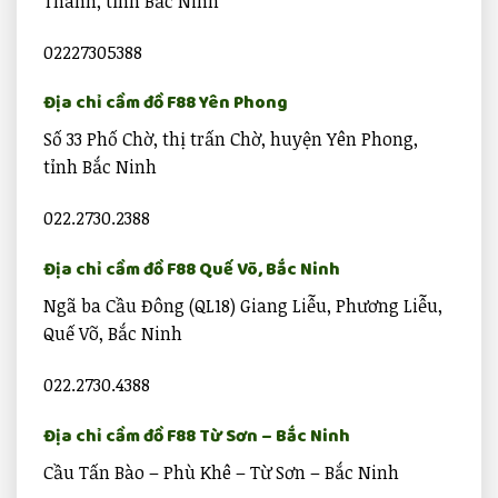
Thành, tỉnh Bắc Ninh
02227305388
Địa chỉ cầm đồ F88 Yên Phong
Số 33 Phố Chờ, thị trấn Chờ, huyện Yên Phong,
tỉnh Bắc Ninh
022.2730.2388
Địa chỉ cầm đồ F88 Quế Võ, Bắc Ninh
Ngã ba Cầu Đông (QL18) Giang Liễu, Phương Liễu,
Quế Võ, Bắc Ninh
022.2730.4388
Địa chỉ cầm đồ F88 Từ Sơn – Bắc Ninh
Cầu Tấn Bào – Phù Khê – Từ Sơn – Bắc Ninh