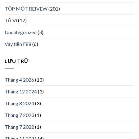
TỐP MỘT REIVEW
(201)
Tử Vi
(17)
Uncategorized
(3)
Vay tiền F88
(6)
LƯU TRỮ
Tháng 4 2026
(13)
Tháng 12 2024
(3)
Tháng 8 2024
(3)
Tháng 7 2023
(1)
Tháng 7 2022
(1)
Tháng 11 2021
(4)