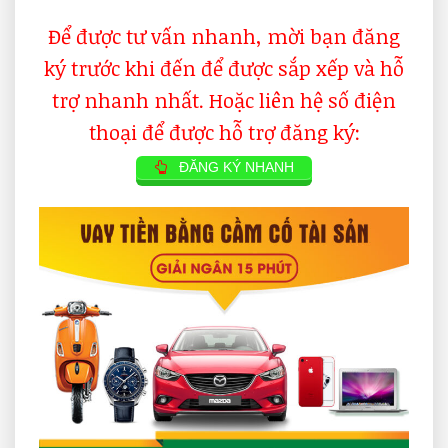
Để được tư vấn nhanh, mời bạn đăng
ký trước khi đến để được sắp xếp và hỗ
trợ nhanh nhất. Hoặc liên hệ số điện
thoại để được hỗ trợ đăng ký:
ĐĂNG KÝ NHANH