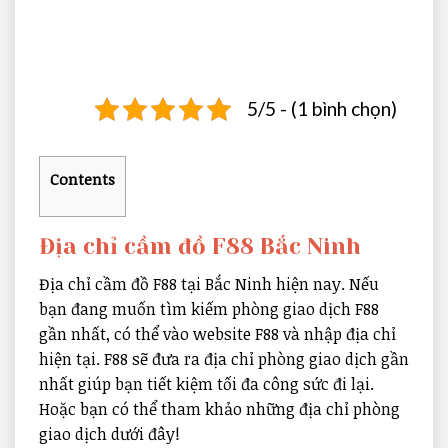
5/5 - (1 bình chọn)
Contents
Địa chỉ cầm đồ F88 Bắc Ninh
Địa chỉ cầm đồ F88 tại Bắc Ninh hiện nay. Nếu
bạn đang muốn tìm kiếm phòng giao dịch F88
gần nhất, có thể vào website F88 và nhập địa chỉ
hiện tại. F88 sẽ đưa ra địa chỉ phòng giao dịch gần
nhất giúp bạn tiết kiệm tối đa công sức đi lại.
Hoặc bạn có thể tham khảo những địa chỉ phòng
giao dịch dưới đây!