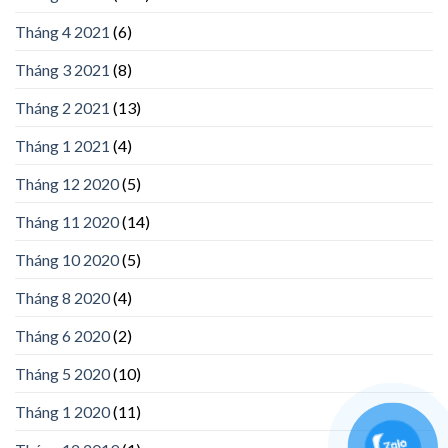
Tháng 4 2021
(6)
Tháng 3 2021
(8)
Tháng 2 2021
(13)
Tháng 1 2021
(4)
Tháng 12 2020
(5)
Tháng 11 2020
(14)
Tháng 10 2020
(5)
Tháng 8 2020
(4)
Tháng 6 2020
(2)
Tháng 5 2020
(10)
Tháng 1 2020
(11)