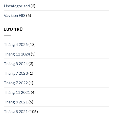
Uncategorized
(3)
Vay tiền F88
(6)
LƯU TRỮ
Tháng 4 2026
(13)
Tháng 12 2024
(3)
Tháng 8 2024
(3)
Tháng 7 2023
(1)
Tháng 7 2022
(1)
Tháng 11 2021
(4)
Tháng 9 2021
(6)
Tháng 8 2021
(106)