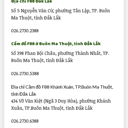
Địa chỉ F88 Đắk Lắk
Số 5 Nguyễn Văn Cừ, phường Tân Lập, TP. Buôn
Ma Thuột, tỉnh Đắk Lắk
026.2730.2388
Cầm đồ F88 ở Buôn Ma Thuột, tỉnh Đắk Lắk
Số 398 Phan Bội Châu, phường Thành Nhất, TP.
Buôn Ma Thuột, tỉnh Đắk Lắk
026.2730.5388
Địa chỉ Cầm đồ F88 Khánh Xuân, TP.Buôn Ma Thuột,
tỉnh Đắk Lắk
434 Võ Văn Kiệt (Ngã 3 Duy Hòa), phường Khánh
Xuân, TP.Buôn Ma Thuột, tỉnh Đắk Lắk
026.2730.6388