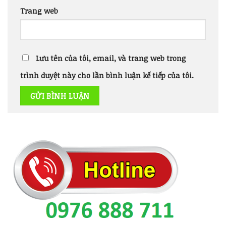
Trang web
Lưu tên của tôi, email, và trang web trong
trình duyệt này cho lần bình luận kế tiếp của tôi.