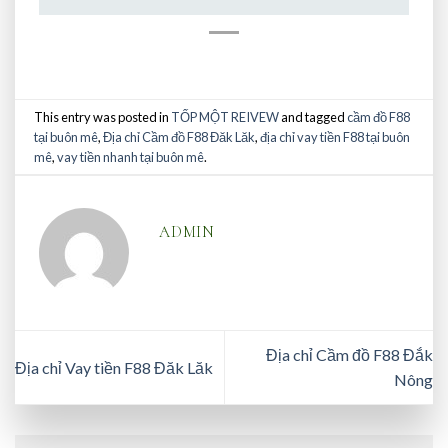
This entry was posted in
TỐP MỘT REIVEW
and tagged
cầm đồ F88
tại buôn mê
,
Địa chỉ Cầm đồ F88 Đăk Lăk
,
địa chỉ vay tiền F88 tại buôn
mê
,
vay tiền nhanh tại buôn mê
.
ADMIN
Địa chỉ Cầm đồ F88 Đắk
Địa chỉ Vay tiền F88 Đăk Lăk
Nông