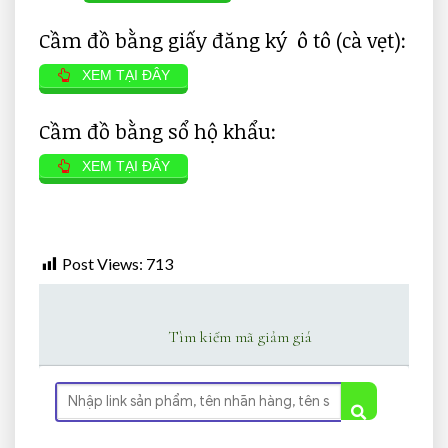
Cầm đồ bằng giấy đăng ký ô tô (cà vẹt):
XEM TẠI ĐÂY
Cầm đồ bằng sổ hộ khẩu:
XEM TẠI ĐÂY
Post Views:
713
Tìm kiếm mã giảm giá