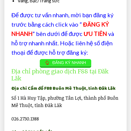
Vàng, bạc/Trang sức
Để được tư vấn nhanh, mời bạn đăng ký
trước bằng cách click vào ”
ĐĂNG KÝ
NHANH
” bên dưới để được
ƯU TIÊN
và
hỗ trợ nhanh nhất. Hoặc liên hệ số điện
thoại để được hỗ trợ đăng ký:
ĐĂNG KÝ NHANH
Địa chỉ phòng giao dịch F88 tại Đăk
Lăk
Địa chỉ Cầm đồ F88 Buôn Mê Thuột, tỉnh Đăk Lăk
Số 1 Hà Huy Tập, phường Tân Lợi, thành phố Buôn
Mê Thuột, tỉnh Đăk Lăk
026.2730.1388