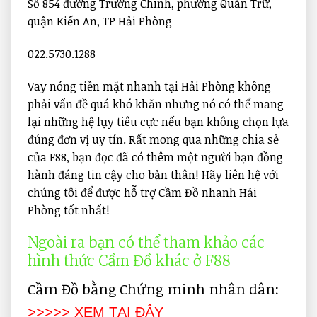
Số 854 đường Trường Chinh, phường Quán Trữ,
quận Kiến An, TP Hải Phòng
022.5730.1288
Vay nóng tiền mặt nhanh tại Hải Phòng không
phải vấn đề quá khó khăn nhưng nó có thể mang
lại những hệ lụy tiêu cực nếu bạn không chọn lựa
đúng đơn vị uy tín. Rất mong qua những chia sẻ
của F88, bạn đọc đã có thêm một người bạn đồng
hành đáng tin cậy cho bản thân! Hãy liên hệ với
chúng tôi để được hỗ trợ Cầm Đồ nhanh Hải
Phòng tốt nhất!
Ngoài ra bạn có thể tham khảo các
hình thức Cầm Đồ khác ở F88
Cầm Đồ bằng Chứng minh nhân dân:
>>>>> XEM TẠI ĐÂY