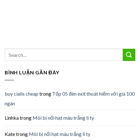
BÌNH LUẬN GẦN ĐÂY
buy cialis cheap
trong
Tốp 05 đèn exit thoát hiểm với giá 100
ngàn
Linhka
trong
Môi bị nổi hạt màu trắng li ty
Kate
trong
Môi bị nổi hạt màu trắng li ty