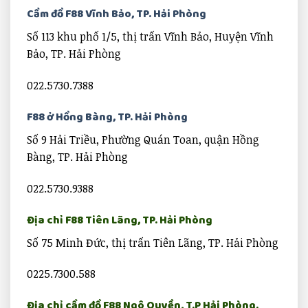
Cầm đồ F88 Vĩnh Bảo, TP. Hải Phòng
Số 113 khu phố 1/5, thị trấn Vĩnh Bảo, Huyện Vĩnh
Bảo, TP. Hải Phòng
022.5730.7388
F88 ở Hồng Bàng, TP. Hải Phòng
Số 9 Hải Triều, Phường Quán Toan, quận Hồng
Bàng, TP. Hải Phòng
022.5730.9388
Địa chỉ F88 Tiên Lãng, TP. Hải Phòng
Số 75 Minh Đức, thị trấn Tiên Lãng, TP. Hải Phòng
0225.7300.588
Địa chỉ cầm đồ F88 Ngô Quyền, T.P Hải Phòng.