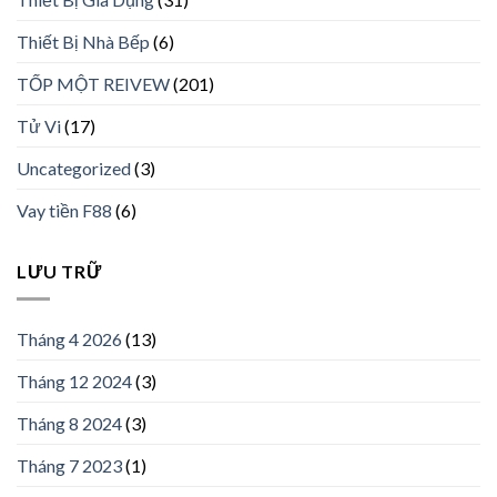
Thiết Bị Nhà Bếp
(6)
TỐP MỘT REIVEW
(201)
Tử Vi
(17)
Uncategorized
(3)
Vay tiền F88
(6)
LƯU TRỮ
Tháng 4 2026
(13)
Tháng 12 2024
(3)
Tháng 8 2024
(3)
Tháng 7 2023
(1)