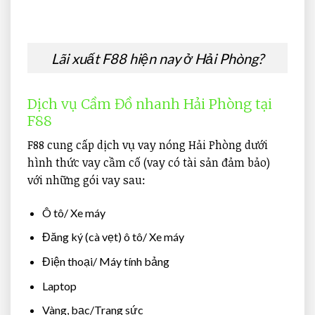
Lãi xuất F88 hiện nay ở Hải Phòng?
Dịch vụ Cầm Đồ nhanh Hải Phòng tại
F88
F88 cung cấp dịch vụ vay nóng Hải Phòng dưới
hình thức vay cầm cố (vay có tài sản đảm bảo)
với những gói vay sau:
Ô tô/ Xe máy
Đăng ký (cà vẹt) ô tô/ Xe máy
Điện thoại/ Máy tính bảng
Laptop
Vàng, bạc/Trang sức