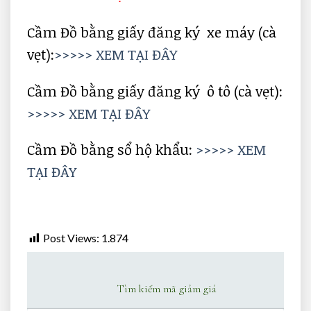
Cầm Đồ bằng giấy đăng ký xe máy (cà
vẹt):
>>>>> XEM TẠI ĐÂY
Cầm Đồ bằng giấy đăng ký ô tô (cà vẹt):
>>>>> XEM TẠI ĐÂY
Cầm Đồ bằng sổ hộ khẩu:
>>>>> XEM
TẠI ĐÂY
Post Views:
1.874
Tìm kiếm mã giảm giá