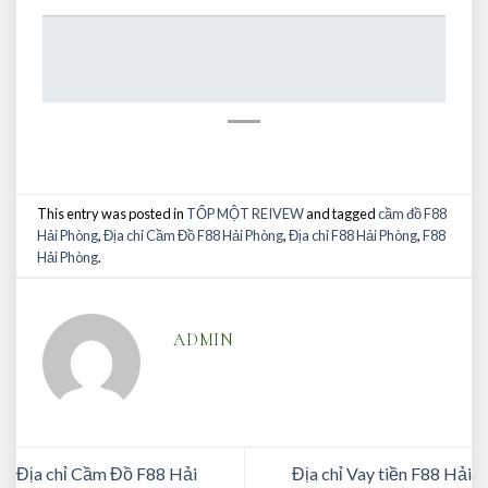
This entry was posted in
TỐP MỘT REIVEW
and tagged
cầm đồ F88
Hải Phòng
,
Địa chỉ Cầm Đồ F88 Hải Phòng
,
Địa chỉ F88 Hải Phòng
,
F88
Hải Phòng
.
ADMIN
Địa chỉ Cầm Đồ F88 Hải
Địa chỉ Vay tiền F88 Hải