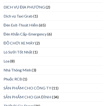
DỊCH VỤ ĐỊA PHƯƠNG
(2)
Dịch vụ Taxi Grab
(1)
Đèn Exit-Thoát Hiểm
(65)
Đèn Khẩn Cấp-Emergency
(6)
ĐỒ CHƠI XE MÁY
(2)
Lò Sưởi Tốt Nhất
(1)
Loa
(8)
Nhà Thông Minh
(3)
Phuộc RCB
(1)
SẢN PHẨM CHO CÔNG TY
(11)
SẢN PHẨM CHO GIA ĐÌNH
(34)
Thiết Bị Gia Dụng
(31)