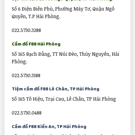
Số 6 Điện Biên Phủ, Phường Máy Tơ, Quận Ngô
Quyền, T.P Hải Phòng.
022.5730.3288
Cầm đồ F88 Hải Phòng
Số 165 Bạch Đằng, TT Núi Đèo, Thủy Nguyên, Hải
Phòng.
022.5730.3188
Tiệm cầm đồ F88 Lê Chân, TP Hải Phòng
Số 165 Tô Hiệu, Trại Cau, Lê Chân, TP Hải Phòng
022.5730.0488
Cầm đồ F88 Kiến An, TP Hải Phòng