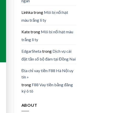
ngàn
Linhka
trong
Môi bị nổi hạt
màu trắng li ty
Kate
trong
Môi bị nổi hạt màu
trắng li ty
EdgarSheta
trong
Dịch vụ cài
đặt tần số bộ đàm tại Đồng Nai
Địa chỉ vay tiền F88 Hà Nội uy
tín »
trong
F88 Vay tiền bằng đăng
ký ô tô
ABOUT