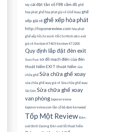
vụ cài đặt tần số
F88 cầm đồ
ghế
ghế
hòa phát
ghế hòa phát giá rẻ
Ghế Xoay
ghế xếp hòa phát
xếp giá rẻ
http://toponereview.com
hòa phát
ghế xếp
hồ chí minh
Hồ Chí Minh đèn exit
giá rẻ
Kentom KT403
Kentom KT2200
Quy định lắp đặt đèn exit
sơ đồ mạch điện của đèn
Sua chua
thoát hiểm EXIT thoát hiểm
sửa
Sửa chữa ghế xoay
chữa ghế
sửa chữa ghế xoay giá rẻ
Sửa chữa ghế xoay
Sửa chữa ghế xoay
Sài Gòn
van phòng
toponereview
toponereview.com
tần số bộ đàm kenwood
Tốp Một Review
Đèn
exit Bình Dương
Đèn exit lối thoát hiểm