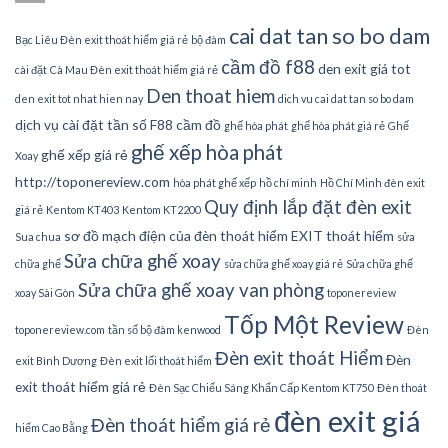
cai dat tan so bo dam
Bạc Liêu Đèn exit thoát hiểm giá rẻ
bộ đàm
cầm đồ f88
den exit giá tot
cài đặt
Cà Mau Đèn exit thoát hiểm giá rẻ
Den thoat hiem
den exit tot nhat hien nay
dich vu cai dat tan so bo dam
dịch vụ cài đặt tần số
F88 cầm đồ
ghế hòa phát
ghế hòa phát giá rẻ
Ghế
ghế xếp hòa phát
ghế xếp giá rẻ
Xoay
http://toponereview.com
hòa phát ghế xếp
hồ chí minh
Hồ Chí Minh đèn exit
Quy định lắp đặt đèn exit
giá rẻ
Kentom KT403
Kentom KT2200
sơ đồ mạch điện của đèn thoát hiểm EXIT thoát hiểm
Sua chua
sửa
Sửa chữa ghế xoay
chữa ghế
sửa chữa ghế xoay giá rẻ
Sửa chữa ghế
Sửa chữa ghế xoay van phòng
xoay Sài Gòn
toponereview
Tốp Một Review
toponereview.com
tần số bộ đàm kenwood
Đèn
Đèn exit thoát Hiểm
Đèn
exit Bình Dương
Đèn exit lối thoát hiểm
exit thoát hiểm giá rẻ
Đèn Sạc Chiếu Sáng Khẩn Cấp Kentom KT750
Đèn thoát
đèn exit giá
Đèn thoát hiểm giá rẻ
hiểm Cao Bằng