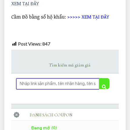
XEM TẠI ĐÂY
Cầm Đồ bằng sổ hộ khẩu:
>>>>> XEM TẠI ĐÂY
Post Views:
847
Tìm kiếm mã giảm giá
DANH SÁCH COUPON
(0)
Đang mở