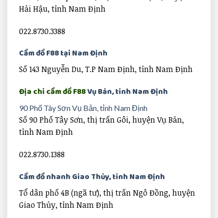
Hải Hậu, tỉnh Nam Định
022.8730.3388
Cầm đồ F88 tại Nam Định
Số 143 Nguyễn Du, T.P Nam Định, tỉnh Nam Định
Địa chỉ cầm đồ F88
Vụ Bản, tỉnh Nam Định
90 Phố Tây Sơn Vụ Bản, tỉnh Nam Định
Số 90 Phố Tây Sơn, thị trấn Gôi, huyện Vụ Bản,
tỉnh Nam Định
022.8730.1388
Cầm đồ nhanh Giao Thủy, tỉnh Nam Định
Tổ dân phố 4B (ngã tư), thị trấn Ngô Đồng, huyện
Giao Thủy, tỉnh Nam Định