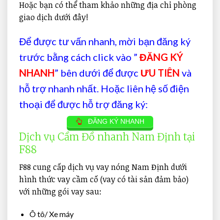
Hoặc bạn có thể tham khảo những địa chỉ phòng
giao dịch dưới đây!
Để được tư vấn nhanh, mời bạn đăng ký
trước bằng cách click vào ”
ĐĂNG KÝ
NHANH
” bên dưới để được
ƯU TIÊN
và
hỗ trợ nhanh nhất. Hoặc liên hệ số điện
thoại để được hỗ trợ đăng ký:
ĐĂNG KÝ NHANH
Dịch vụ Cầm Đồ nhanh Nam Định tại
F88
F88 cung cấp dịch vụ vay nóng Nam Định dưới
hình thức vay cầm cố (vay có tài sản đảm bảo)
với những gói vay sau:
Ô tô/ Xe máy