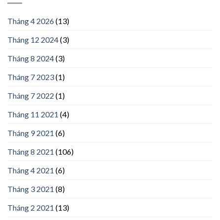
Tháng 4 2026
(13)
Tháng 12 2024
(3)
Tháng 8 2024
(3)
Tháng 7 2023
(1)
Tháng 7 2022
(1)
Tháng 11 2021
(4)
Tháng 9 2021
(6)
Tháng 8 2021
(106)
Tháng 4 2021
(6)
Tháng 3 2021
(8)
Tháng 2 2021
(13)