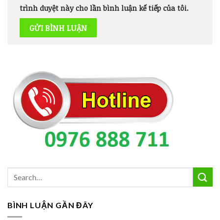
trình duyệt này cho lần bình luận kế tiếp của tôi.
BÌNH LUẬN GẦN ĐÂY