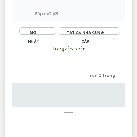
(0)
Sắp mở
MỚI
TẤT CẢ NHÀ CUNG
NHẤT
CẤP
Đang cập nhật
Trên 0 trang