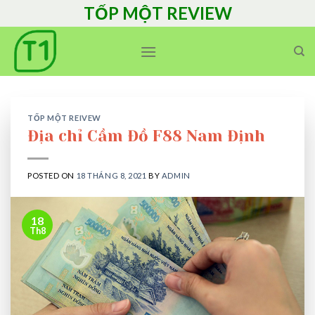
Skip
TỐP MỘT REVIEW
to
content
TỐP MỘT REIVEW
Địa chỉ Cầm Đồ F88 Nam Định
POSTED ON
18 THÁNG 8, 2021
BY
ADMIN
18
Th8