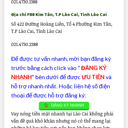
021.4730.1388
Địa chỉ F88 Kim Tân, T.P Lào Cai, Tỉnh Lào Cai
Số 422 Đường Hoàng Liên, Tổ 4 Phường Kim Tân,
T.P Lào Cai, Tỉnh Lào Cai
021.4730.2388
Để được tư vấn nhanh, mời bạn đăng ký
trước bằng cách click vào ”
ĐĂNG KÝ
NHANH
” bên dưới để được
ƯU TIÊN
và
hỗ trợ nhanh nhất. Hoặc liên hệ số điện
thoại để được hỗ trợ đăng ký:
ĐĂNG KÝ NHANH
Vay nóng tiền mặt nhanh tại Lào Cai không phải
vấn đề quá khó khăn nhưng nó có thể mang lại