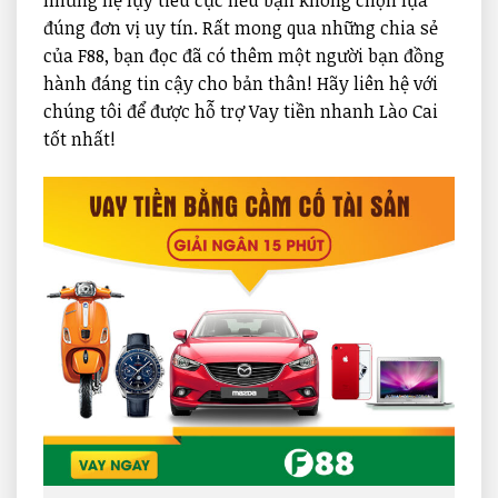
những hệ lụy tiêu cực nếu bạn không chọn lựa
đúng đơn vị uy tín. Rất mong qua những chia sẻ
của F88, bạn đọc đã có thêm một người bạn đồng
hành đáng tin cậy cho bản thân! Hãy liên hệ với
chúng tôi để được hỗ trợ Vay tiền nhanh Lào Cai
tốt nhất!