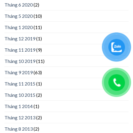
Tháng 6 2020
(2)
Tháng 5 2020
(10)
Tháng 1 2020
(11)
Tháng 12 2019
(1)
Tháng 11 2019
(9)
Tháng 10 2019
(11)
Tháng 9 2019
(63)
Tháng 11 2015
(1)
Tháng 10 2015
(2)
Tháng 1 2014
(1)
Tháng 12 2013
(2)
Tháng 8 2013
(2)