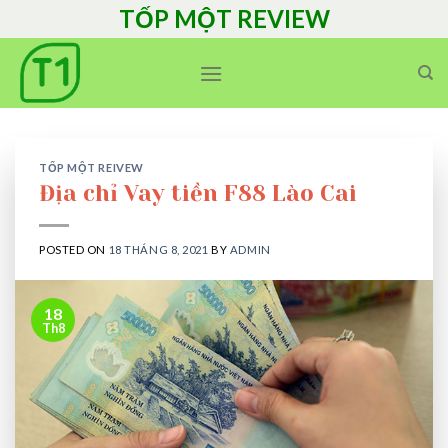
Skip
TỐP MỘT REVIEW
to
content
TỐP MỘT REIVEW
Địa chỉ Vay tiền F88 Lào Cai
POSTED ON
18 THÁNG 8, 2021
BY
ADMIN
18
Th8