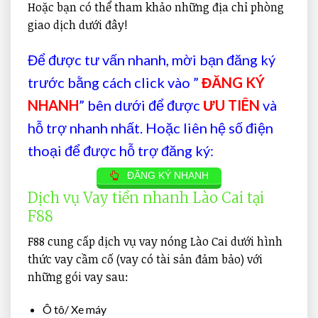
Hoặc bạn có thể tham khảo những địa chỉ phòng
giao dịch dưới đây!
Để được tư vấn nhanh, mời bạn đăng ký
trước bằng cách click vào ”
ĐĂNG KÝ
NHANH
” bên dưới để được
ƯU TIÊN
và
hỗ trợ nhanh nhất. Hoặc liên hệ số điện
thoại để được hỗ trợ đăng ký:
ĐĂNG KÝ NHANH
Dịch vụ Vay tiền nhanh Lào Cai tại
F88
F88 cung cấp dịch vụ vay nóng Lào Cai dưới hình
thức vay cầm cố (vay có tài sản đảm bảo) với
những gói vay sau:
Ô tô/ Xe máy