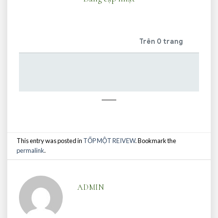
Trên 0 trang
This entry was posted in
TỐP MỘT REIVEW
. Bookmark the
permalink
.
ADMIN