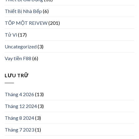
Thiết Bị Nhà Bếp
(6)
TỐP MỘT REIVEW
(201)
Tử Vi
(17)
Uncategorized
(3)
Vay tiền F88
(6)
LƯU TRỮ
Tháng 4 2026
(13)
Tháng 12 2024
(3)
Tháng 8 2024
(3)
Tháng 7 2023
(1)