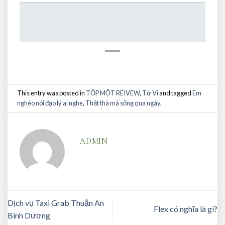
This entry was posted in
TỐP MỘT REIVEW
,
Tử Vi
and tagged
Em
nghèo nói đạo lý ai nghe
,
Thật thà mà sống qua ngày
.
ADMIN
Dịch vụ Taxi Grab Thuận An
Flex có nghĩa là gì?
Bình Dương