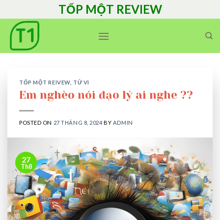
Skip
TỐP MỘT REVIEW
to
content
TỐP MỘT REIVEW
,
TỬ VI
Em nghèo nói đạo lý ai nghe ??
POSTED ON
27 THÁNG 8, 2024
BY
ADMIN
27
Th8