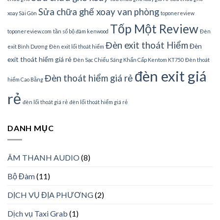
Sửa chữa ghế xoay van phòng
xoay Sài Gòn
toponereview
Tốp Một Review
toponereview.com
tần số bộ đàm kenwood
Đèn
Đèn exit thoát Hiểm
Đèn
exit Bình Dương
Đèn exit lối thoát hiểm
exit thoát hiểm giá rẻ
Đèn Sạc Chiếu Sáng Khẩn Cấp Kentom KT750
Đèn thoát
đèn exit giá
Đèn thoát hiểm giá rẻ
hiểm Cao Bằng
rẻ
đèn lối thoát giá rẻ
đèn lối thoát hiểm giá rẻ
DANH MỤC
ÂM THANH AUDIO
(8)
Bộ Đàm
(11)
DỊCH VỤ ĐỊA PHƯƠNG
(2)
Dịch vụ Taxi Grab
(1)