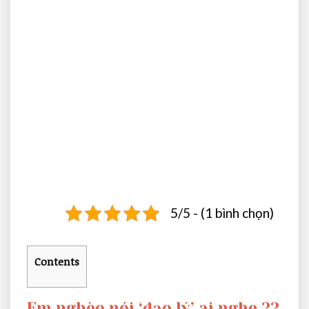
5/5 - (1 bình chọn)
Contents
Em nghèo nói ‘đạo lý’ ai nghe ??