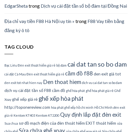
EdgarSheta
trong
Dịch vụ cài đặt tần số bộ đàm tại Đồng Nai
Địa chỉ vay tiền F88 Hà Nội uy tín »
trong
F88 Vay tiền bằng
đăng ký ô tô
TAG CLOUD
cai dat tan so bo dam
Bạc Liêu Đèn exit thoát hiểm giá rẻ
bộ đàm
cầm đồ f88
den exit giá tot
cài đặt
Cà Mau Đèn exit thoát hiểm giá rẻ
Den thoat hiem
den exit tot nhat hien nay
dich vu cai dat tan so bo dam
dịch vụ cài đặt tần số
F88 cầm đồ
ghế hòa phát
ghế hòa phát giá rẻ
Ghế
ghế xếp hòa phát
ghế xếp giá rẻ
Xoay
http://toponereview.com
hòa phát ghế xếp
hồ chí minh
Hồ Chí Minh đèn exit
Quy định lắp đặt đèn exit
giá rẻ
Kentom KT403
Kentom KT2200
sơ đồ mạch điện của đèn thoát hiểm EXIT thoát hiểm
Sua chua
sửa
Sửa chữa ghế xoay
chữa ghế
sửa chữa ghế xoay giá rẻ
Sửa chữa ghế