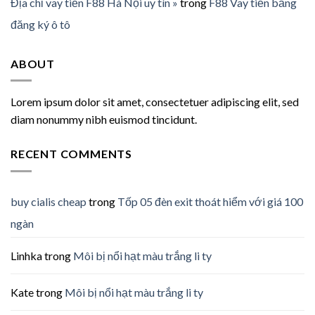
Địa chỉ vay tiền F88 Hà Nội uy tín »
trong
F88 Vay tiền bằng
đăng ký ô tô
ABOUT
Lorem ipsum dolor sit amet, consectetuer adipiscing elit, sed
diam nonummy nibh euismod tincidunt.
RECENT COMMENTS
buy cialis cheap
trong
Tốp 05 đèn exit thoát hiểm với giá 100
ngàn
Linhka
trong
Môi bị nổi hạt màu trắng li ty
Kate
trong
Môi bị nổi hạt màu trắng li ty