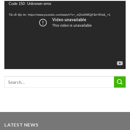
Trình
Code 150: Unknown error.
chơi
Tải về tệp tin: https://www.youtube.com/watch?v=_oQUx6WCjjY&t=95s&_=1
Video
LATEST NEWS