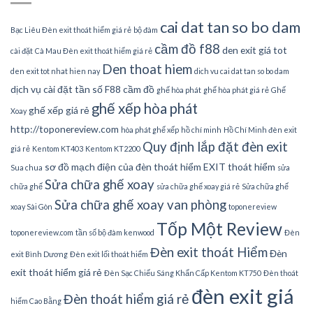
cai dat tan so bo dam
Bạc Liêu Đèn exit thoát hiểm giá rẻ
bộ đàm
cầm đồ f88
den exit giá tot
cài đặt
Cà Mau Đèn exit thoát hiểm giá rẻ
Den thoat hiem
den exit tot nhat hien nay
dich vu cai dat tan so bo dam
dịch vụ cài đặt tần số
F88 cầm đồ
ghế hòa phát
ghế hòa phát giá rẻ
Ghế
ghế xếp hòa phát
ghế xếp giá rẻ
Xoay
http://toponereview.com
hòa phát ghế xếp
hồ chí minh
Hồ Chí Minh đèn exit
Quy định lắp đặt đèn exit
giá rẻ
Kentom KT403
Kentom KT2200
sơ đồ mạch điện của đèn thoát hiểm EXIT thoát hiểm
Sua chua
sửa
Sửa chữa ghế xoay
chữa ghế
sửa chữa ghế xoay giá rẻ
Sửa chữa ghế
Sửa chữa ghế xoay van phòng
xoay Sài Gòn
toponereview
Tốp Một Review
toponereview.com
tần số bộ đàm kenwood
Đèn
Đèn exit thoát Hiểm
Đèn
exit Bình Dương
Đèn exit lối thoát hiểm
exit thoát hiểm giá rẻ
Đèn Sạc Chiếu Sáng Khẩn Cấp Kentom KT750
Đèn thoát
đèn exit giá
Đèn thoát hiểm giá rẻ
hiểm Cao Bằng