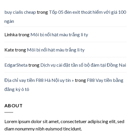
buy cialis cheap
trong
Tốp 05 đèn exit thoát hiểm với giá 100
ngàn
Linhka
trong
Môi bị nổi hạt màu trắng li ty
Kate
trong
Môi bị nổi hạt màu trắng li ty
EdgarSheta
trong
Dịch vụ cài đặt tần số bộ đàm tại Đồng Nai
Địa chỉ vay tiền F88 Hà Nội uy tín »
trong
F88 Vay tiền bằng
đăng ký ô tô
ABOUT
Lorem ipsum dolor sit amet, consectetuer adipiscing elit, sed
diam nonummy nibh euismod tincidunt.