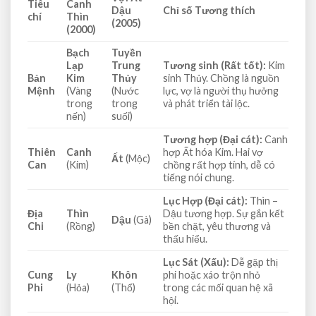
Tiêu
Canh
Dậu
Chỉ số Tương thích
chí
Thìn
(2005)
(2000)
Bạch
Tuyền
Lạp
Trung
Tương sinh (Rất tốt):
Kim
Bản
Kim
Thủy
sinh Thủy. Chồng là nguồn
Mệnh
(Vàng
(Nước
lực, vợ là người thụ hưởng
trong
trong
và phát triển tài lộc.
nến)
suối)
Tương hợp (Đại cát):
Canh
Thiên
Canh
hợp Ất hóa Kim. Hai vợ
Ất
(Mộc)
Can
(Kim)
chồng rất hợp tính, dễ có
tiếng nói chung.
Lục Hợp (Đại cát):
Thìn –
Địa
Thìn
Dậu tương hợp. Sự gắn kết
Dậu
(Gà)
Chi
(Rồng)
bền chặt, yêu thương và
thấu hiểu.
Lục Sát (Xấu):
Dễ gặp thị
Cung
Ly
Khôn
phi hoặc xáo trộn nhỏ
Phi
(Hỏa)
(Thổ)
trong các mối quan hệ xã
hội.