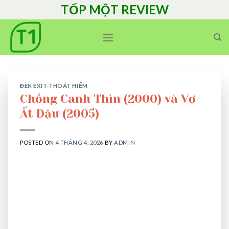
Skip
TỐP MỘT REVIEW
to
content
ĐÈN EXIT-THOÁT HIỂM
Chồng Canh Thìn (2000) và Vợ
Ất Dậu (2005)
POSTED ON
4 THÁNG 4, 2026
BY
ADMIN