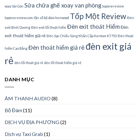
Sửa chữa ghế xoay van phòng
xoay Sài Gòn
toponereview
Tốp Một Review
toponereview.com
tần số bộ đàm kenwood
Đèn
Đèn exit thoát Hiểm
Đèn
exit Bình Dương
Đèn exit lối thoát hiểm
exit thoát hiểm giá rẻ
Đèn Sạc Chiếu Sáng Khẩn Cấp Kentom KT750
Đèn thoát
đèn exit giá
Đèn thoát hiểm giá rẻ
hiểm Cao Bằng
rẻ
đèn lối thoát giá rẻ
đèn lối thoát hiểm giá rẻ
DANH MỤC
ÂM THANH AUDIO
(8)
Bộ Đàm
(11)
DỊCH VỤ ĐỊA PHƯƠNG
(2)
Dịch vụ Taxi Grab
(1)