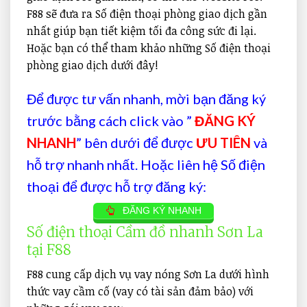
F88 sẽ đưa ra Số điện thoại phòng giao dịch gần
nhất giúp bạn tiết kiệm tối đa công sức đi lại.
Hoặc bạn có thể tham khảo những Số điện thoại
phòng giao dịch dưới đây!
Để được tư vấn nhanh, mời bạn đăng ký
trước bằng cách click vào ”
ĐĂNG KÝ
NHANH
” bên dưới để được
ƯU TIÊN
và
hỗ trợ nhanh nhất. Hoặc liên hệ Số điện
thoại để được hỗ trợ đăng ký:
ĐĂNG KÝ NHANH
Số điện thoại Cầm đồ nhanh Sơn La
tại F88
F88 cung cấp dịch vụ vay nóng Sơn La dưới hình
thức vay cầm cố (vay có tài sản đảm bảo) với