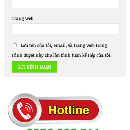
Trang web
Lưu tên của tôi, email, và trang web trong
trình duyệt này cho lần bình luận kế tiếp của tôi.