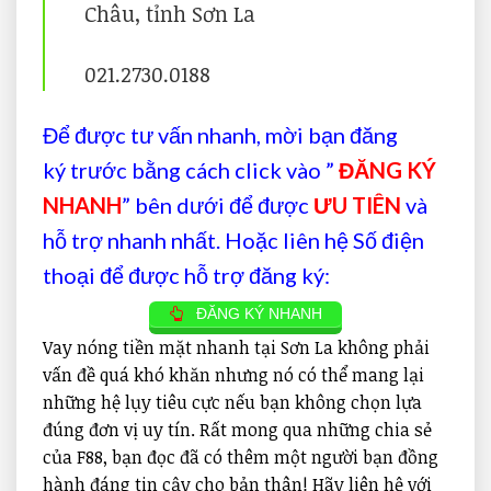
Châu, tỉnh Sơn La
021.2730.0188
Để được tư vấn nhanh, mời bạn đăng
ký trước bằng cách click vào ”
ĐĂNG KÝ
NHANH
” bên dưới để được
ƯU TIÊN
và
hỗ trợ nhanh nhất. Hoặc liên hệ Số điện
thoại để được hỗ trợ đăng ký:
ĐĂNG KÝ NHANH
Vay nóng tiền mặt nhanh tại Sơn La không phải
vấn đề quá khó khăn nhưng nó có thể mang lại
những hệ lụy tiêu cực nếu bạn không chọn lựa
đúng đơn vị uy tín. Rất mong qua những chia sẻ
của F88, bạn đọc đã có thêm một người bạn đồng
hành đáng tin cậy cho bản thân! Hãy liên hệ với