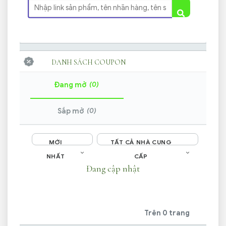
DANH SÁCH COUPON
(0)
Đang mở
(0)
Sắp mở
MỚI
TẤT CẢ NHÀ CUNG
NHẤT
CẤP
Đang cập nhật
Trên 0 trang