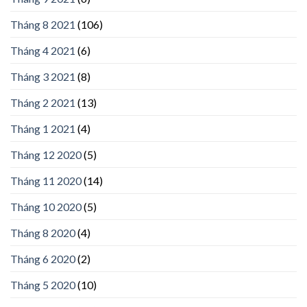
Tháng 8 2021
(106)
Tháng 4 2021
(6)
Tháng 3 2021
(8)
Tháng 2 2021
(13)
Tháng 1 2021
(4)
Tháng 12 2020
(5)
Tháng 11 2020
(14)
Tháng 10 2020
(5)
Tháng 8 2020
(4)
Tháng 6 2020
(2)
Tháng 5 2020
(10)