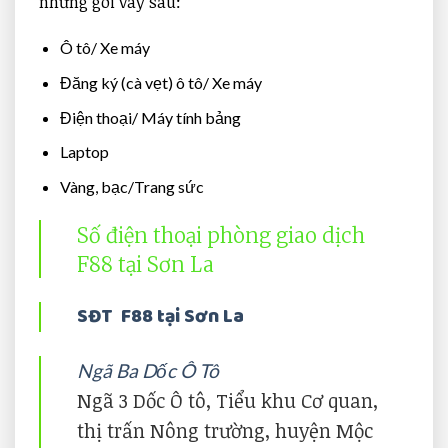
những gói vay sau:
Ô tô/ Xe máy
Đăng ký (cà vẹt) ô tô/ Xe máy
Điện thoại/ Máy tính bảng
Laptop
Vàng, bạc/Trang sức
Số điện thoại phòng giao dịch
F88 tại Sơn La
SĐT F88 tại Sơn La
Ngã Ba Dốc Ô Tô
Ngã 3 Dốc Ô tô, Tiểu khu Cơ quan,
thị trấn Nông trường, huyện Mộc