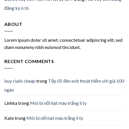
đăng ký ô tô
ABOUT
Lorem ipsum dolor sit amet, consectetuer adipiscing elit, sed
diam nonummy nibh euismod tincidunt.
RECENT COMMENTS
buy cialis cheap
trong
Tốp 05 đèn exit thoát hiểm với giá 100
ngàn
Linhka
trong
Môi bị nổi hạt màu trắng li ty
Kate
trong
Môi bị nổi hạt màu trắng li ty