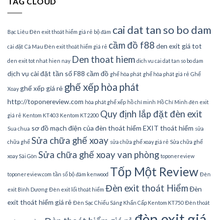
TAG CLOUD
cai dat tan so bo dam
Bạc Liêu Đèn exit thoát hiểm giá rẻ
bộ đàm
cầm đồ f88
den exit giá tot
cài đặt
Cà Mau Đèn exit thoát hiểm giá rẻ
Den thoat hiem
den exit tot nhat hien nay
dich vu cai dat tan so bo dam
dịch vụ cài đặt tần số
F88 cầm đồ
ghế hòa phát
ghế hòa phát giá rẻ
Ghế
ghế xếp hòa phát
ghế xếp giá rẻ
Xoay
http://toponereview.com
hòa phát ghế xếp
hồ chí minh
Hồ Chí Minh đèn exit
Quy định lắp đặt đèn exit
giá rẻ
Kentom KT403
Kentom KT2200
sơ đồ mạch điện của đèn thoát hiểm EXIT thoát hiểm
Sua chua
sửa
Sửa chữa ghế xoay
chữa ghế
sửa chữa ghế xoay giá rẻ
Sửa chữa ghế
Sửa chữa ghế xoay van phòng
xoay Sài Gòn
toponereview
Tốp Một Review
toponereview.com
tần số bộ đàm kenwood
Đèn
Đèn exit thoát Hiểm
Đèn
exit Bình Dương
Đèn exit lối thoát hiểm
exit thoát hiểm giá rẻ
Đèn Sạc Chiếu Sáng Khẩn Cấp Kentom KT750
Đèn thoát
đèn exit giá