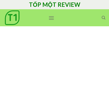
Skip
TỐP MỘT REVIEW
to
content