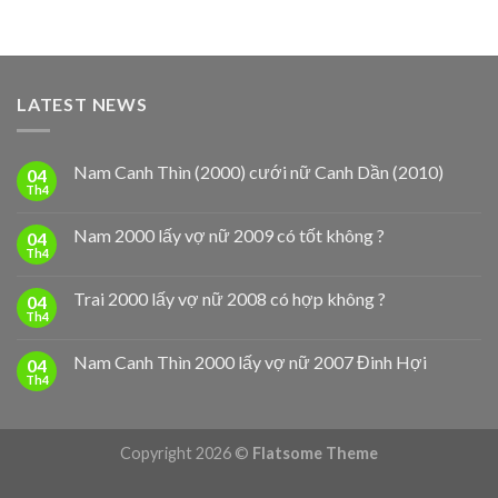
LATEST NEWS
Nam Canh Thìn (2000) cưới nữ Canh Dần (2010)
04
Th4
Nam 2000 lấy vợ nữ 2009 có tốt không ?
04
Th4
Trai 2000 lấy vợ nữ 2008 có hợp không ?
04
Th4
Nam Canh Thìn 2000 lấy vợ nữ 2007 Đinh Hợi
04
Th4
Copyright 2026 ©
Flatsome Theme