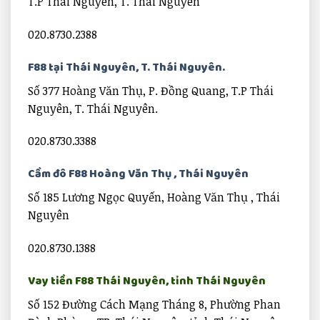
T.P Thái Nguyên, T. Thái Nguyên
020.8730.2388
F88 tại Thái Nguyên, T. Thái Nguyên.
Số 377 Hoàng Văn Thụ, P. Đồng Quang, T.P Thái
Nguyên, T. Thái Nguyên.
020.8730.3388
Cầm đô F88 Hoàng Văn Thụ , Thái Nguyên
Số 185 Lương Ngọc Quyến, Hoàng Văn Thụ , Thái
Nguyên
020.8730.1388
Vay tiền F88 Thái Nguyên, tỉnh Thái Nguyên
Số 152 Đường Cách Mạng Tháng 8, Phường Phan