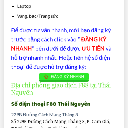
Laptop
Vàng, bạc/Trang sức
Để được tư vấn nhanh, mời bạn đăng ký
trước bằng cách click vào ”
ĐĂNG KÝ
NHANH
” bên dưới để được
ƯU TIÊN
và
hỗ trợ nhanh nhất. Hoặc liên hệ số điện
thoại để được hỗ trợ đăng ký:
ĐĂNG KÝ NHANH
Địa chỉ phòng giao dịch F88 tại Thái
Nguyên
Số điện thoại F88 Thái Nguyên
229B Đường Cách Mạng Tháng 8
Số 229B Đường Cách Mạng Tháng 8, P. Cam Giá,