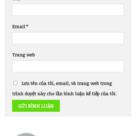
Email
*
Trang web
Lưu tên của tôi, email, và trang web trong
trình duyệt này cho lần bình luận kế tiếp của tôi.