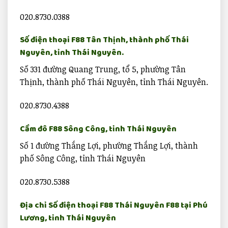
020.8730.0388
Số điện thoại F88 Tân Thịnh, thành phố Thái
Nguyên, tỉnh Thái Nguyên.
Số 331 đường Quang Trung, tổ 5, phường Tân
Thịnh, thành phố Thái Nguyên, tỉnh Thái Nguyên.
020.8730.4388
Cầm đô F88 Sông Công, tỉnh Thái Nguyên
Số 1 đường Thắng Lợi, phường Thắng Lợi, thành
phố Sông Công, tỉnh Thái Nguyên
020.8730.5388
Địa chỉ Số điện thoại F88 Thái Nguyên F88 tại Phú
Lương, tỉnh Thái Nguyên