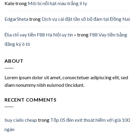
Kate
trong
Môi bị nổi hạt màu trắng li ty
EdgarSheta
trong
Dịch vụ cài đặt tần số bộ đàm tại Đồng Nai
Địa chỉ vay tiền F88 Hà Nội uy tín »
trong
F88 Vay tiền bằng
đăng ký ô tô
ABOUT
Lorem ipsum dolor sit amet, consectetuer adipiscing elit, sed
diam nonummy nibh euismod tincidunt.
RECENT COMMENTS
buy cialis cheap
trong
Tốp 05 đèn exit thoát hiểm với giá 100
ngàn