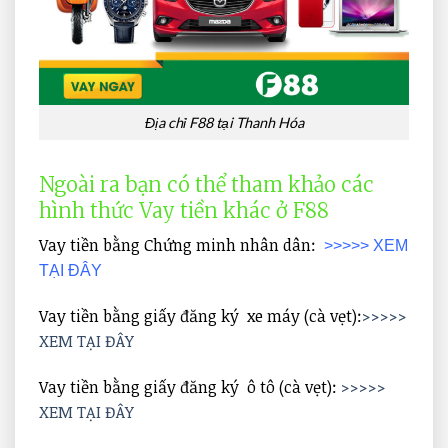
Địa chỉ F88 tại Thanh Hóa
Ngoài ra bạn có thể tham khảo các
hình thức Vay tiền khác ở F88
Vay tiền bằng Chứng minh nhân dân:
>>>>> XEM
TẠI ĐÂY
Vay tiền bằng giấy đăng ký xe máy (cà vẹt):
>>>>>
XEM TẠI ĐÂY
Vay tiền bằng giấy đăng ký ô tô (cà vẹt):
>>>>>
XEM TẠI ĐÂY