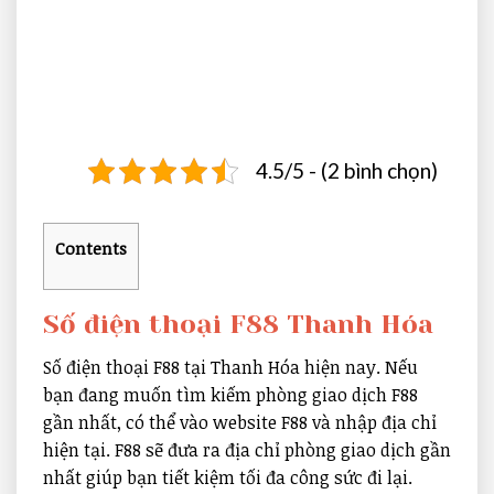
4.5/5 - (2 bình chọn)
Contents
Số điện thoại F88 Thanh Hóa
Số điện thoại F88 tại Thanh Hóa hiện nay. Nếu
bạn đang muốn tìm kiếm phòng giao dịch F88
gần nhất, có thể vào website F88 và nhập địa chỉ
hiện tại. F88 sẽ đưa ra địa chỉ phòng giao dịch gần
nhất giúp bạn tiết kiệm tối đa công sức đi lại.