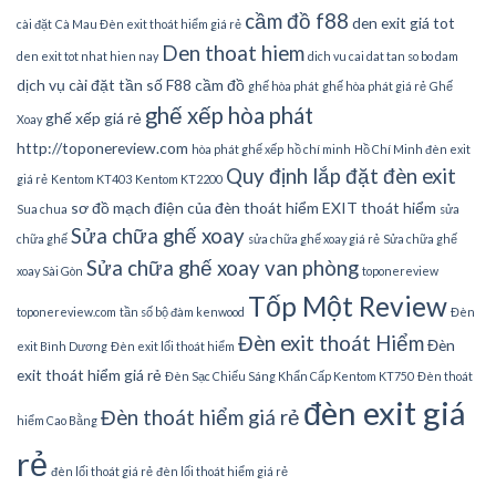
cầm đồ f88
den exit giá tot
cài đặt
Cà Mau Đèn exit thoát hiểm giá rẻ
Den thoat hiem
den exit tot nhat hien nay
dich vu cai dat tan so bo dam
dịch vụ cài đặt tần số
F88 cầm đồ
ghế hòa phát
ghế hòa phát giá rẻ
Ghế
ghế xếp hòa phát
ghế xếp giá rẻ
Xoay
http://toponereview.com
hòa phát ghế xếp
hồ chí minh
Hồ Chí Minh đèn exit
Quy định lắp đặt đèn exit
giá rẻ
Kentom KT403
Kentom KT2200
sơ đồ mạch điện của đèn thoát hiểm EXIT thoát hiểm
Sua chua
sửa
Sửa chữa ghế xoay
chữa ghế
sửa chữa ghế xoay giá rẻ
Sửa chữa ghế
Sửa chữa ghế xoay van phòng
xoay Sài Gòn
toponereview
Tốp Một Review
toponereview.com
tần số bộ đàm kenwood
Đèn
Đèn exit thoát Hiểm
Đèn
exit Bình Dương
Đèn exit lối thoát hiểm
exit thoát hiểm giá rẻ
Đèn Sạc Chiếu Sáng Khẩn Cấp Kentom KT750
Đèn thoát
đèn exit giá
Đèn thoát hiểm giá rẻ
hiểm Cao Bằng
rẻ
đèn lối thoát giá rẻ
đèn lối thoát hiểm giá rẻ