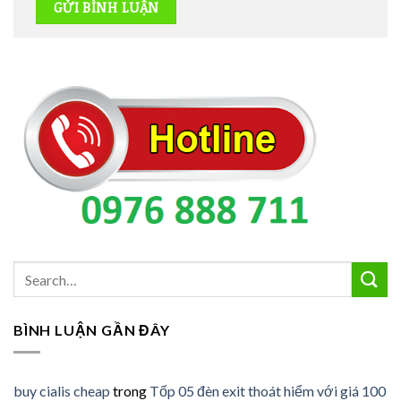
BÌNH LUẬN GẦN ĐÂY
buy cialis cheap
trong
Tốp 05 đèn exit thoát hiểm với giá 100