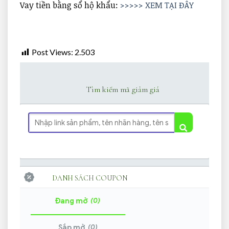
Vay tiền bằng sổ hộ khẩu:
>>>>> XEM TẠI ĐÂY
Post Views:
2.503
Tìm kiếm mã giảm giá
DANH SÁCH COUPON
(0)
Đang mở
(0)
Sắp mở