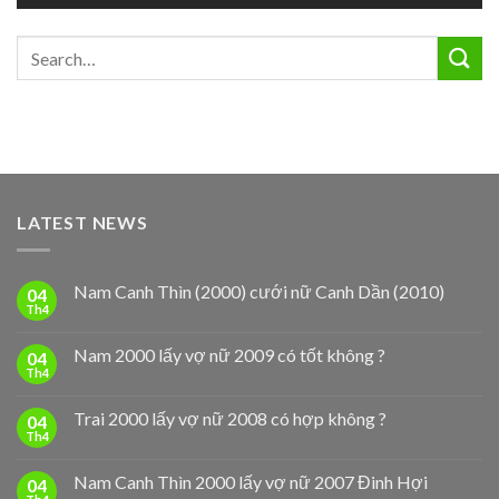
LATEST NEWS
Nam Canh Thìn (2000) cưới nữ Canh Dần (2010)
04
Th4
Nam 2000 lấy vợ nữ 2009 có tốt không ?
04
Th4
Trai 2000 lấy vợ nữ 2008 có hợp không ?
04
Th4
Nam Canh Thìn 2000 lấy vợ nữ 2007 Đinh Hợi
04