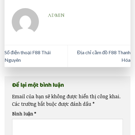
ADMIN
Số điện thoại F88 Thái
Địa chỉ cầm đồ F88 Thanh
Nguyên
Hóa
Để lại một bình luận
Email của bạn sẽ không được hiển thị công khai.
Các trường bắt buộc được đánh dấu
*
Bình luận
*