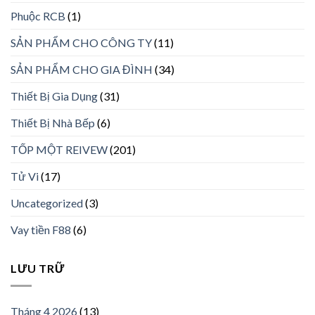
Phuộc RCB
(1)
SẢN PHẨM CHO CÔNG TY
(11)
SẢN PHẨM CHO GIA ĐÌNH
(34)
Thiết Bị Gia Dụng
(31)
Thiết Bị Nhà Bếp
(6)
TỐP MỘT REIVEW
(201)
Tử Vi
(17)
Uncategorized
(3)
Vay tiền F88
(6)
LƯU TRỮ
Tháng 4 2026
(13)