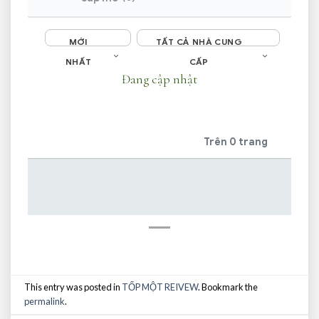
MỚI
TẤT CẢ NHÀ CUNG
NHẤT
CẤP
Đang cập nhật
Trên 0 trang
This entry was posted in
TỐP MỘT REIVEW
. Bookmark the
permalink
.