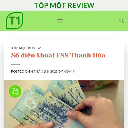
Skip
TỐP MỘT REVIEW
to
content
TỐP MỘT REIVEW
Số điện thoại F88 Thanh Hóa
POSTED ON
4 THÁNG 9, 2021
BY
ADMIN
04
Th9