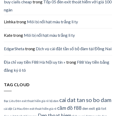
buy cialis cheap
trong
Tốp 05 đèn exit thoát hiểm với giá 100
ngàn
Linhka
trong
Môi bị nổi hạt màu trắng li ty
Kate
trong
Môi bị nổi hạt màu trắng li ty
EdgarSheta
trong
Dịch vụ cài đặt tần số bộ đàm tại Đồng Nai
Địa chỉ vay tiền F88 Hà Nội uy tín »
trong
F88 Vay tiền bằng
đăng ký ô tô
TAG CLOUD
cai dat tan so bo dam
Bạc Liêu Đèn exit thoát hiểm giá rẻ
bộ đàm
cầm đồ f88
den exit giá tot
cài đặt
Cà Mau Đèn exit thoát hiểm giá rẻ
Den thoat hiem