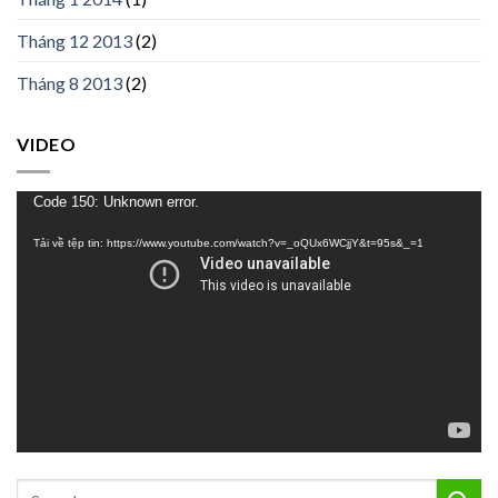
Tháng 12 2013
(2)
Tháng 8 2013
(2)
VIDEO
Trình
Code 150: Unknown error.
chơi
Tải về tệp tin: https://www.youtube.com/watch?v=_oQUx6WCjjY&t=95s&_=1
Video