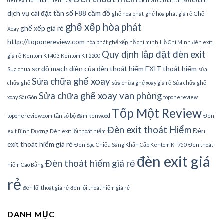
den exit tot nhat hien nay
dich vu cai dat tan so bo dam
dịch vụ cài đặt tần số
F88 cầm đồ
ghế hòa phát
ghế hòa phát giá rẻ
Ghế
ghế xếp hòa phát
ghế xếp giá rẻ
Xoay
http://toponereview.com
hòa phát ghế xếp
hồ chí minh
Hồ Chí Minh đèn exit
Quy định lắp đặt đèn exit
giá rẻ
Kentom KT403
Kentom KT2200
sơ đồ mạch điện của đèn thoát hiểm EXIT thoát hiểm
Sua chua
sửa
Sửa chữa ghế xoay
chữa ghế
sửa chữa ghế xoay giá rẻ
Sửa chữa ghế
Sửa chữa ghế xoay van phòng
xoay Sài Gòn
toponereview
Tốp Một Review
toponereview.com
tần số bộ đàm kenwood
Đèn
Đèn exit thoát Hiểm
Đèn
exit Bình Dương
Đèn exit lối thoát hiểm
exit thoát hiểm giá rẻ
Đèn Sạc Chiếu Sáng Khẩn Cấp Kentom KT750
Đèn thoát
đèn exit giá
Đèn thoát hiểm giá rẻ
hiểm Cao Bằng
rẻ
đèn lối thoát giá rẻ
đèn lối thoát hiểm giá rẻ
DANH MỤC