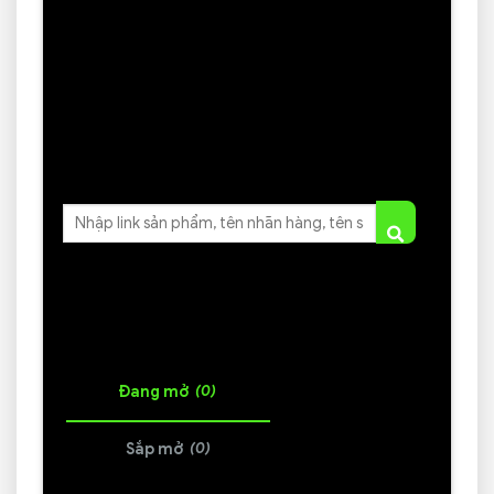
Địa chỉ Cầm Đồ F88 Nam Định Địa chỉ Cầm Đồ F88
tại Nam Định…
Tìm kiếm mã giảm giá
DANH SÁCH COUPON
(0)
Đang mở
(0)
Sắp mở