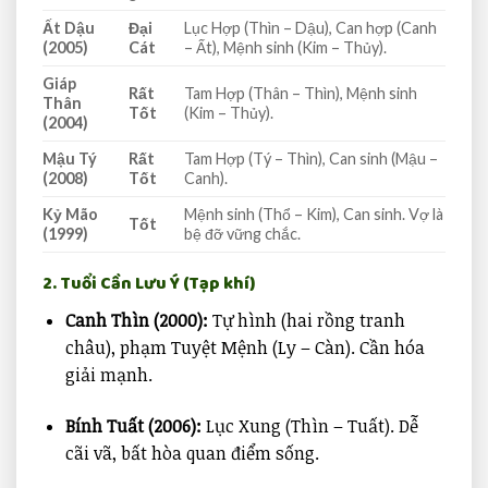
Ất Dậu
Đại
Lục Hợp (Thìn – Dậu), Can hợp (Canh
(2005)
Cát
– Ất), Mệnh sinh (Kim – Thủy).
Giáp
Rất
Tam Hợp (Thân – Thìn), Mệnh sinh
Thân
Tốt
(Kim – Thủy).
(2004)
Mậu Tý
Rất
Tam Hợp (Tý – Thìn), Can sinh (Mậu –
(2008)
Tốt
Canh).
Kỷ Mão
Mệnh sinh (Thổ – Kim), Can sinh. Vợ là
Tốt
(1999)
bệ đỡ vững chắc.
2. Tuổi Cần Lưu Ý (Tạp khí)
Canh Thìn (2000):
Tự hình (hai rồng tranh
châu), phạm Tuyệt Mệnh (Ly – Càn). Cần hóa
giải mạnh.
Bính Tuất (2006):
Lục Xung (Thìn – Tuất). Dễ
cãi vã, bất hòa quan điểm sống.