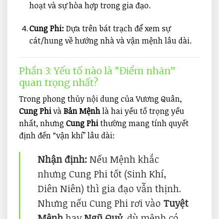
hoạt và sự hòa hợp trong gia đạo.
Cung Phi:
Dựa trên bát trạch để xem sự
cát/hung về hướng nhà và vận mệnh lâu dài.
Phần 3: Yếu tố nào là “Điểm nhãn”
quan trọng nhất?
Trong phong thủy nội dung của Vương Quân,
Cung Phi
và
Bản Mệnh
là hai yếu tố trọng yếu
nhất, nhưng
Cung Phi
thường mang tính quyết
định đến “vận khí” lâu dài:
Nhận định:
Nếu Mệnh khắc
nhưng Cung Phi tốt (Sinh Khí,
Diên Niên) thì gia đạo vẫn thịnh.
Nhưng nếu Cung Phi rơi vào
Tuyệt
Mệnh
hay
Ngũ Quỷ
, dù mệnh có